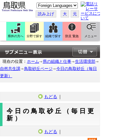
こ
の
ペ
読み上げ
大
元
ー
ジ
を
翻
訳
県外の方へ
分野で探す
組織で探す
防災 緊急
メニュー
す
る
現在の位置：
ホーム
県の組織と仕事
生活環境部
自然共生課
鳥取砂丘ページ
今日の鳥取砂丘（毎日
更新）
もどる
｜
今日の鳥取砂丘（毎日更
新）
もどる
｜