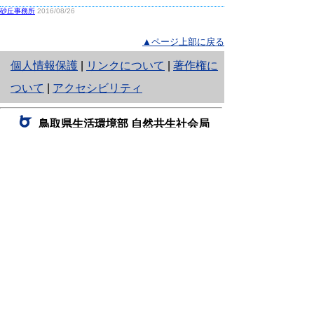
砂丘事務所
2016/08/26
▲ページ上部に戻る
と
個人情報保護
|
リンクについて
|
著作権に
り
ついて
|
アクセシビリティ
ネ
鳥取県生活環境部 自然共生社会局
ッ
自然共生課
住所 〒680-8570
ト
鳥取県鳥取市東町1丁目220
へ
電話
0857-26-7199
ファクシミリ 0857-26-7561
の
E-mail
shizen-kyousei@pref.tottori.lg.jp
「メールでの問い合わせについてお願い」
ドメイン指定受信・拒否などの設定をされてい
る場合は、「@pref.tottori.lg.jp」からの電子メールを
受信可能な設定としてください。
鳥取砂丘レンジャー詰所
住所 〒689-0105