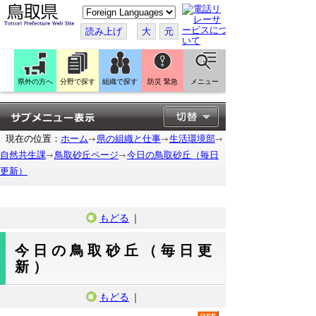
こ
の
ペ
読み上げ
大
元
ー
ジ
を
翻
訳
県外の方へ
分野で探す
組織で探す
防災 緊急
メニュー
す
る
現在の位置：
ホーム
県の組織と仕事
生活環境部
自然共生課
鳥取砂丘ページ
今日の鳥取砂丘（毎日
更新）
もどる
｜
今日の鳥取砂丘（毎日更
新）
もどる
｜