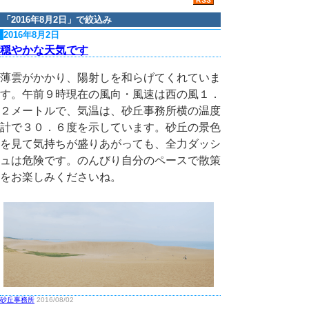
「
2016年8月2日
」で絞込み
2016年8月2日
穏やかな天気です
薄雲がかかり、陽射しを和らげてくれていま
す。午前９時現在の風向・風速は西の風１．
２メートルで、気温は、砂丘事務所横の温度
計で３０．６度を示しています。砂丘の景色
を見て気持ちが盛りあがっても、全力ダッシ
ュは危険です。のんびり自分のペースで散策
をお楽しみくださいね。
砂丘事務所
2016/08/02