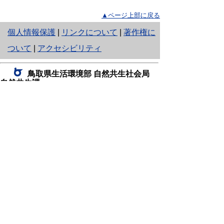
▲ページ上部に戻る
と
個人情報保護
|
リンクについて
|
著作権に
り
ついて
|
アクセシビリティ
ネ
鳥取県生活環境部 自然共生社会局
ッ
自然共生課
住所 〒680-8570
ト
鳥取県鳥取市東町1丁目220
へ
電話
0857-26-7199
ファクシミリ 0857-26-7561
の
E-mail
shizen-kyousei@pref.tottori.lg.jp
「メールでの問い合わせについてお願い」
ドメイン指定受信・拒否などの設定をされてい
る場合は、「@pref.tottori.lg.jp」からの電子メールを
受信可能な設定としてください。
鳥取砂丘レンジャー詰所
住所 〒689-0105
鳥取市福部町湯山2164-661