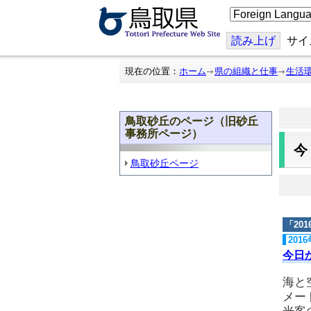
こ
の
ペ
ー
読み上げ
サイ
ジ
を
翻
現在の位置：
ホーム
県の組織と仕事
生活
訳
す
る
鳥取砂丘のページ（旧砂丘
事務所ページ）
鳥取砂丘ページ
「
20
201
今日
海と
メー