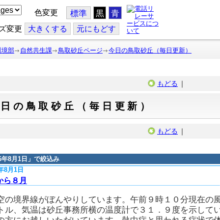
色変更
標準
黒
青
ズ変更
大
きくする
元
にもどす
環境部
自然共生課
鳥取砂丘ページ
今日の鳥取砂丘（毎日更新）
もどる
｜
今日の鳥取砂丘（毎日更新）
もどる
｜
16年8月1日
」で絞込み
6年8月1日
から８月
空の境界線がぼんやりしています。午前９時１０分現在の
トル、気温は砂丘事務所横の温度計で３１．９度を示して