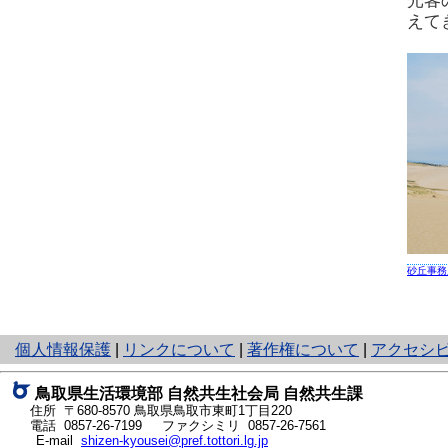
光客
えて
砂丘事務
と
個人情報保護
|
リンクについて
|
著作権について
|
アクセシ
り
ネ
鳥取県生活環境部 自然共生社会局 自然共生課
ッ
住所 〒680-8570
鳥取県鳥取市東町1丁目220
ト
電話
0857-26-7199
ファクシミリ 0857-26-7561
E-mail
shizen-kyousei@pref.tottori.lg.jp
へ