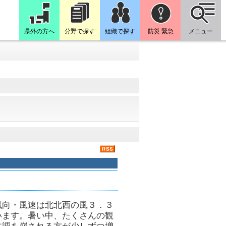
県外の方へ
分野で探す
組織で探す
防災 緊急
メニュー
風向・風速は北北西の風３．３
います。暑い中、たくさんの観