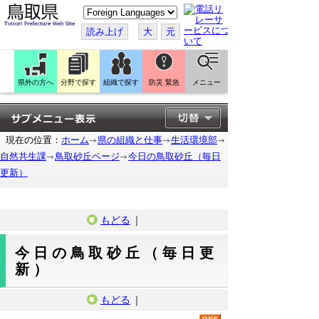
こ
の
ペ
読み上げ
大
元
ー
ジ
を
翻
訳
県外の方へ
分野で探す
組織で探す
防災 緊急
メニュー
す
る
現在の位置：
ホーム
県の組織と仕事
生活環境部
自然共生課
鳥取砂丘ページ
今日の鳥取砂丘（毎日
更新）
もどる
｜
今日の鳥取砂丘（毎日更
新）
もどる
｜