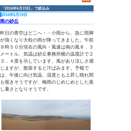
「
2016年6月19日
」で絞込み
2016年6月19日
雨の砂丘
昨日の青空はどこへ・・小雨から、急に雨脚
が強くなり大粒の雨が降ってきました。午前
８時５０分現在の風向・風速は南の風８．３
メートル、気温は砂丘事務所横の温度計で２
３．４度を示しています。風があり涼しさ感
じますが、散策すると汗ばみます。予報で
は、午後に向け気温、湿度とも上昇し晴れ間
も覗きそうですが、梅雨のじめじめとした蒸
し暑さとなりそうです。