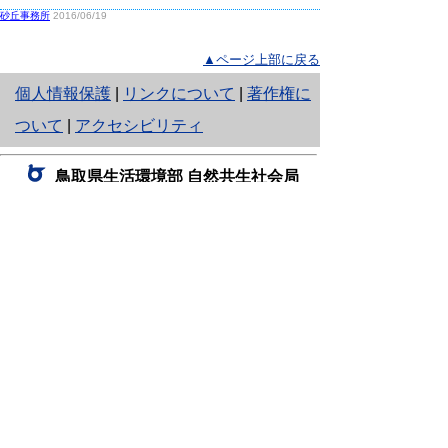
砂丘事務所
2016/06/19
▲ページ上部に戻る
と
個人情報保護
|
リンクについて
|
著作権に
り
ついて
|
アクセシビリティ
ネ
鳥取県生活環境部 自然共生社会局
ッ
自然共生課
住所 〒680-8570
ト
鳥取県鳥取市東町1丁目220
へ
電話
0857-26-7199
ファクシミリ 0857-26-7561
の
E-mail
shizen-kyousei@pref.tottori.lg.jp
「メールでの問い合わせについてお願い」
ドメイン指定受信・拒否などの設定をされてい
る場合は、「@pref.tottori.lg.jp」からの電子メールを
受信可能な設定としてください。
鳥取砂丘レンジャー詰所
住所 〒689-0105