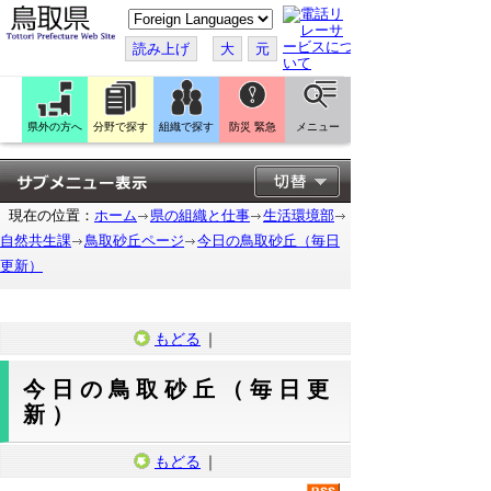
こ
の
ペ
読み上げ
大
元
ー
ジ
を
翻
訳
県外の方へ
分野で探す
組織で探す
防災 緊急
メニュー
す
る
現在の位置：
ホーム
県の組織と仕事
生活環境部
自然共生課
鳥取砂丘ページ
今日の鳥取砂丘（毎日
更新）
もどる
｜
今日の鳥取砂丘（毎日更
新）
もどる
｜