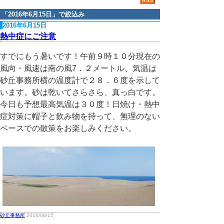
「
2016年6月15日
」で絞込み
2016年6月15日
熱中症にご注意
すでにもう暑いです！午前９時１０分現在の
風向・風速は南の風7．２メートル、気温は
砂丘事務所横の温度計で２８．６度を示して
います。砂は乾いてさらさら、真っ白です。
今日も予想最高気温は３０度！日焼け・熱中
症対策に帽子と飲み物を持って、無理のない
ペースでの散策をお楽しみください。
砂丘事務所
2016/06/15