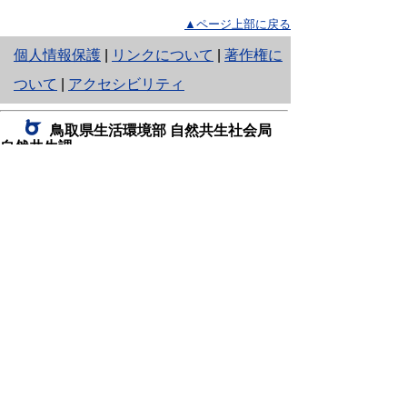
▲ページ上部に戻る
と
個人情報保護
|
リンクについて
|
著作権に
り
ついて
|
アクセシビリティ
ネ
鳥取県生活環境部 自然共生社会局
ッ
自然共生課
住所 〒680-8570
ト
鳥取県鳥取市東町1丁目220
へ
電話
0857-26-7199
ファクシミリ 0857-26-7561
の
E-mail
shizen-kyousei@pref.tottori.lg.jp
「メールでの問い合わせについてお願い」
ドメイン指定受信・拒否などの設定をされてい
る場合は、「@pref.tottori.lg.jp」からの電子メールを
受信可能な設定としてください。
鳥取砂丘レンジャー詰所
住所 〒689-0105
鳥取市福部町湯山2164-661
（一般財団法人自然公園財団鳥取支部