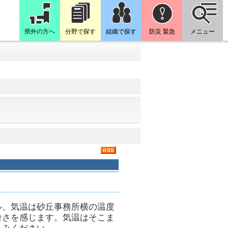
県外の方へ
分野で探す
組織で探す
防災 緊急
メニュー
ル、気温は砂丘事務所横の温度
暑さを感じます。気温はそこま