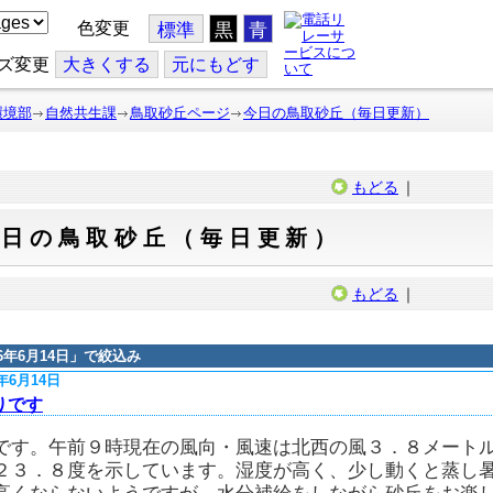
色変更
標準
黒
青
ズ変更
大
きくする
元
にもどす
環境部
自然共生課
鳥取砂丘ページ
今日の鳥取砂丘（毎日更新）
もどる
｜
今日の鳥取砂丘（毎日更新）
もどる
｜
16年6月14日
」で絞込み
6年6月14日
りです
です。午前９時現在の風向・風速は北西の風３．８メート
２３．８度を示しています。湿度が高く、少し動くと蒸し