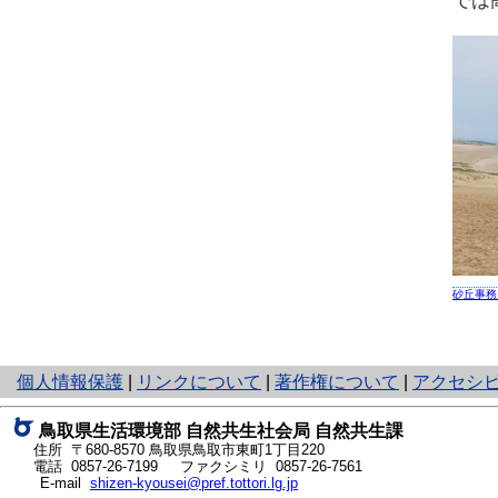
では
砂丘事務
と
個人情報保護
|
リンクについて
|
著作権について
|
アクセシ
り
ネ
鳥取県生活環境部 自然共生社会局 自然共生課
ッ
住所 〒680-8570
鳥取県鳥取市東町1丁目220
ト
電話
0857-26-7199
ファクシミリ 0857-26-7561
E-mail
shizen-kyousei@pref.tottori.lg.jp
へ