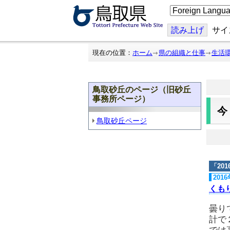
こ
の
ペ
ー
読み上げ
サイ
ジ
を
翻
現在の位置：
ホーム
県の組織と仕事
生活
訳
す
る
鳥取砂丘のページ（旧砂丘
事務所ページ）
鳥取砂丘ページ
「
20
201
くも
曇り
計で