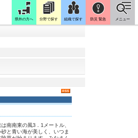
県外の方へ
分野で探す
組織で探す
防災 緊急
メニュー
は南南東の風3．1メートル、
い砂と青い海が美しく、いつま