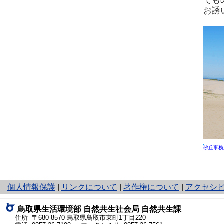
でも
お誘
砂丘事務
と
個人情報保護
|
リンクについて
|
著作権について
|
アクセシ
り
ネ
鳥取県生活環境部 自然共生社会局 自然共生課
ッ
住所 〒680-8570
鳥取県鳥取市東町1丁目220