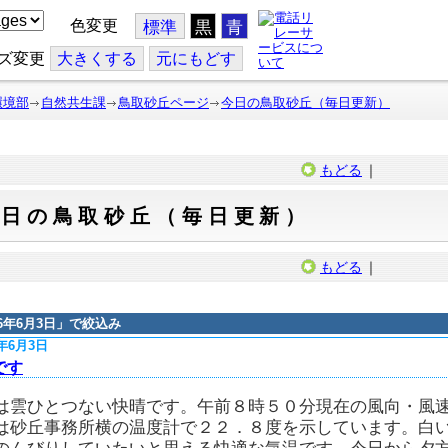
色変更
標準
黒
青
ズ変更
大
きくする
元
にもどす
環境部
自然共生課
鳥取砂丘ページ
今日の鳥取砂丘（毎日更新）
もどる
｜
今日の鳥取砂丘（毎日更新）
もどる
｜
16年6月3日
」で絞込み
6年6月3日
です
は雲ひとつない快晴です。午前８時５０分現在の風向・風速
は砂丘事務所横の温度計で２２．８度を示しています。白