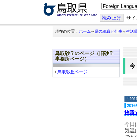
こ
の
ペ
ー
読み上げ
サイ
ジ
を
翻
現在の位置：
ホーム
県の組織と仕事
生活
訳
す
る
鳥取砂丘のページ（旧砂丘
事務所ページ）
鳥取砂丘ページ
「
20
201
快晴
今日
気温