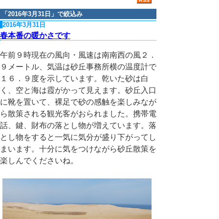
「
2016年3月31日
」で絞込み
2016年3月31日
春本番の暖かさです
午前９時現在の風向・風速は南南西の風２．
９メートル、気温は砂丘事務所横の温度計で
１６．９度を示しています。乾いた砂は白
く、空と海は霞がかって見えます。砂丘入口
に靴を置いて、裸足で砂の感触を楽しみなが
ら散策される観光客がおられました。携帯電
話、鍵、財布の落とし物が増えています。落
とし物をすると一気に気分が盛り下がってし
まいます。十分に気をつけながら砂丘散策を
楽しんでくださいね。