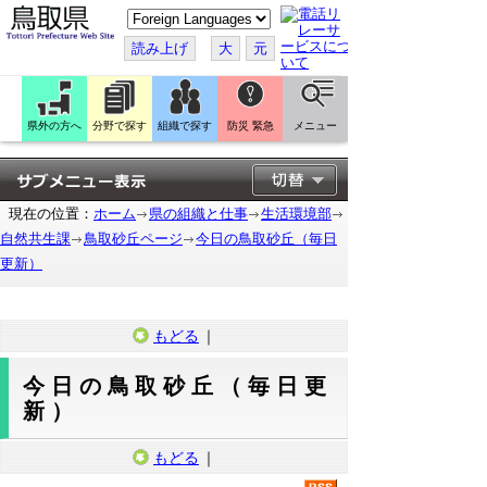
こ
の
ペ
読み上げ
大
元
ー
ジ
を
翻
訳
県外の方へ
分野で探す
組織で探す
防災 緊急
メニュー
す
る
現在の位置：
ホーム
県の組織と仕事
生活環境部
自然共生課
鳥取砂丘ページ
今日の鳥取砂丘（毎日
更新）
もどる
｜
今日の鳥取砂丘（毎日更
新）
もどる
｜