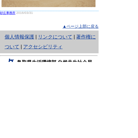
砂丘事務所
2016/03/31
▲ページ上部に戻る
と
個人情報保護
|
リンクについて
|
著作権に
り
ついて
|
アクセシビリティ
ネ
鳥取県生活環境部 自然共生社会局
ッ
自然共生課
住所 〒680-8570
ト
鳥取県鳥取市東町1丁目220
へ
電話
0857-26-7199
ファクシミリ 0857-26-7561
の
E-mail
shizen-kyousei@pref.tottori.lg.jp
「メールでの問い合わせについてお願い」
ドメイン指定受信・拒否などの設定をされてい
る場合は、「@pref.tottori.lg.jp」からの電子メールを
受信可能な設定としてください。
鳥取砂丘レンジャー詰所