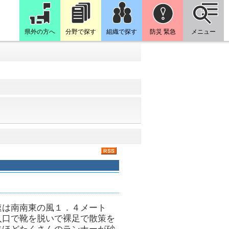
県外の方へ
分野で探す
組織で探す
防災 緊急
メニュー
速は南南東の風１．４メート
入口で靴を脱いで裸足で散策を