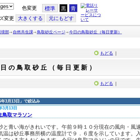
色変更
標準
黒
青
ズ変更
大
きくする
元
にもどす
環境部
自然共生課
鳥取砂丘ページ
今日の鳥取砂丘（毎日更新）
もどる
｜
今日の鳥取砂丘（毎日更新）
もどる
｜
16年3月13日
」で絞込み
6年3月13日
は鳥取マラソン
砂と青い海がきれいです。午前９時１０分現在の風向・風
気温は砂丘事務所横の温度計で９．６度を示しています。