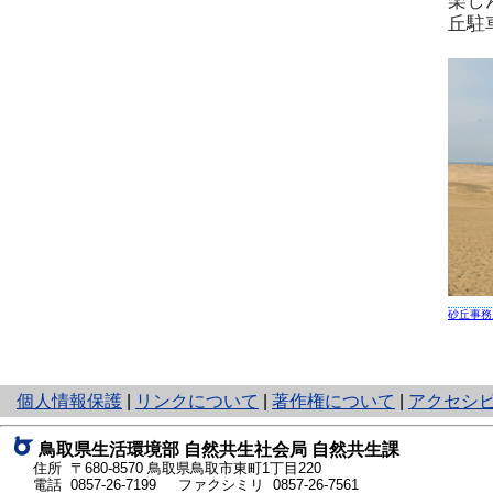
楽し
丘駐
砂丘事務
と
個人情報保護
|
リンクについて
|
著作権について
|
アクセシ
り
ネ
鳥取県生活環境部 自然共生社会局 自然共生課
ッ
住所 〒680-8570
鳥取県鳥取市東町1丁目220
ト
電話
0857-26-7199
ファクシミリ 0857-26-7561