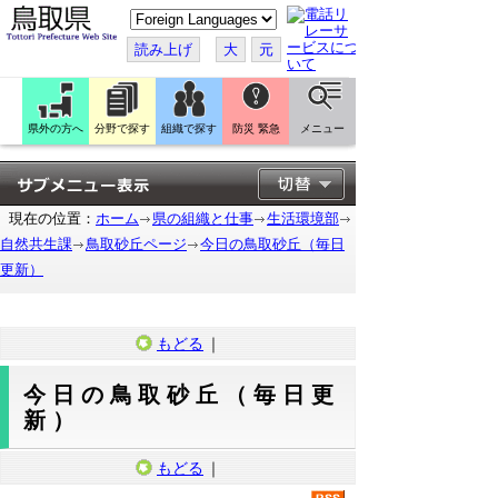
こ
の
ペ
読み上げ
大
元
ー
ジ
を
翻
訳
県外の方へ
分野で探す
組織で探す
防災 緊急
メニュー
す
る
現在の位置：
ホーム
県の組織と仕事
生活環境部
自然共生課
鳥取砂丘ページ
今日の鳥取砂丘（毎日
更新）
もどる
｜
今日の鳥取砂丘（毎日更
新）
もどる
｜