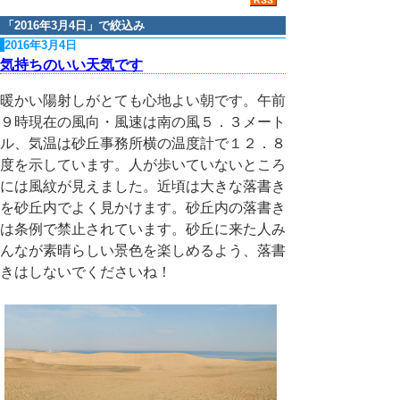
「
2016年3月4日
」で絞込み
2016年3月4日
気持ちのいい天気です
暖かい陽射しがとても心地よい朝です。午前
９時現在の風向・風速は南の風５．３メート
ル、気温は砂丘事務所横の温度計で１２．８
度を示しています。人が歩いていないところ
には風紋が見えました。近頃は大きな落書き
を砂丘内でよく見かけます。砂丘内の落書き
は条例で禁止されています。砂丘に来た人み
んなが素晴らしい景色を楽しめるよう、落書
きはしないでくださいね！