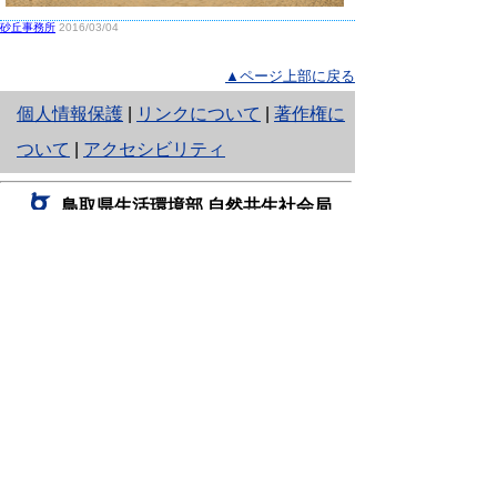
砂丘事務所
2016/03/04
▲ページ上部に戻る
と
個人情報保護
|
リンクについて
|
著作権に
り
ついて
|
アクセシビリティ
ネ
鳥取県生活環境部 自然共生社会局
ッ
自然共生課
住所 〒680-8570
ト
鳥取県鳥取市東町1丁目220
へ
電話
0857-26-7199
ファクシミリ 0857-26-7561
の
E-mail
shizen-kyousei@pref.tottori.lg.jp
「メールでの問い合わせについてお願い」
ドメイン指定受信・拒否などの設定をされてい
る場合は、「@pref.tottori.lg.jp」からの電子メールを
受信可能な設定としてください。
鳥取砂丘レンジャー詰所
住所 〒689-0105