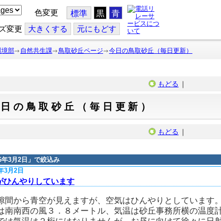
色変更
標準
黒
青
ズ変更
大
きくする
元
にもどす
環境部
自然共生課
鳥取砂丘ページ
今日の鳥取砂丘（毎日更新）
もどる
｜
今日の鳥取砂丘（毎日更新）
もどる
｜
16年3月2日
」で絞込み
6年3月2日
がひんやりしています
隙間から青空が見えますが、空気はひんやりとしています
は南南西の風３．８メートル、気温は砂丘事務所横の温度