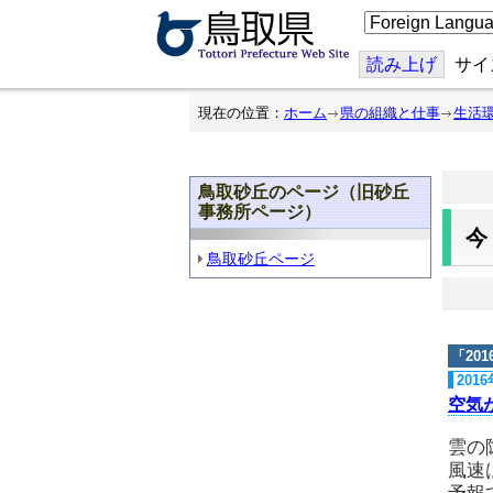
こ
の
ペ
ー
読み上げ
サイ
ジ
を
翻
現在の位置：
ホーム
県の組織と仕事
生活
訳
す
る
鳥取砂丘のページ（旧砂丘
事務所ページ）
鳥取砂丘ページ
「
20
201
空気
雲の
風速