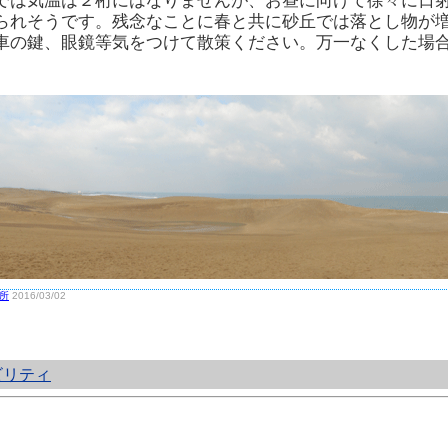
では気温は２桁にはなりませんが、お昼に向けて徐々に日
られそうです。残念なことに春と共に砂丘では落とし物が
車の鍵、眼鏡等気をつけて散策ください。万一なくした場
。
所
2016/03/02
ビリティ