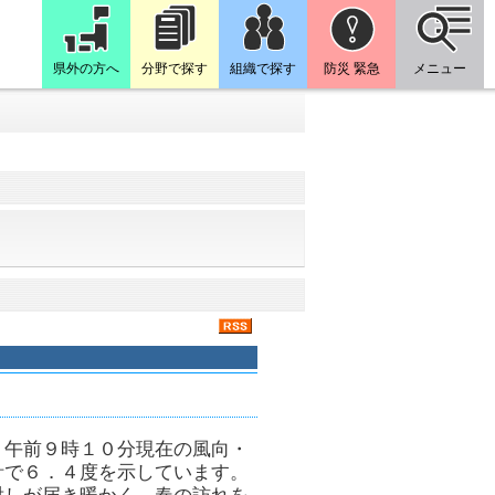
県外の方へ
分野で探す
組織で探す
防災 緊急
メニュー
。午前９時１０分現在の風向・
計で６．４度を示しています。