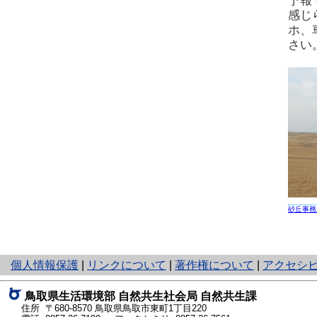
予報
感じ
ホ、
さい
砂丘事務
と
個人情報保護
|
リンクについて
|
著作権について
|
アクセシ
り
ネ
鳥取県生活環境部 自然共生社会局 自然共生課
ッ
住所 〒680-8570
鳥取県鳥取市東町1丁目220