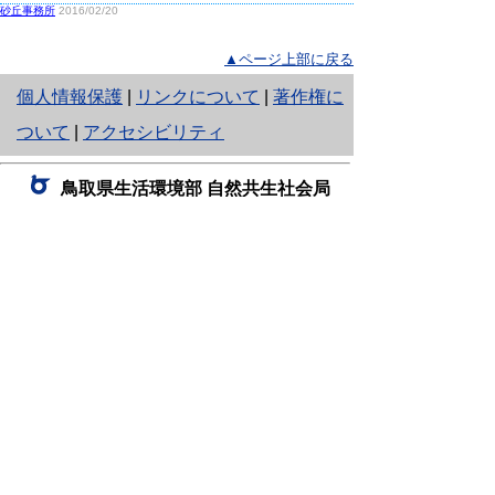
砂丘事務所
2016/02/20
▲ページ上部に戻る
と
個人情報保護
|
リンクについて
|
著作権に
り
ついて
|
アクセシビリティ
ネ
鳥取県生活環境部 自然共生社会局
ッ
自然共生課
住所 〒680-8570
ト
鳥取県鳥取市東町1丁目220
へ
電話
0857-26-7199
ファクシミリ 0857-26-7561
の
E-mail
shizen-kyousei@pref.tottori.lg.jp
「メールでの問い合わせについてお願い」
ドメイン指定受信・拒否などの設定をされてい
る場合は、「@pref.tottori.lg.jp」からの電子メールを
受信可能な設定としてください。
鳥取砂丘レンジャー詰所
住所 〒689-0105