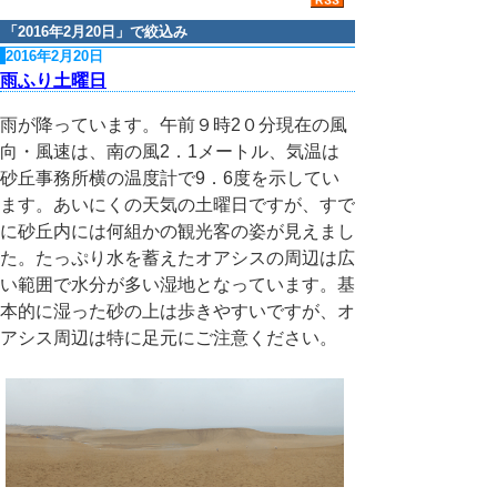
「
2016年2月20日
」で絞込み
2016年2月20日
雨ふり土曜日
雨が降っています。午前９時2０分現在の風
向・風速は、南の風2．1メートル、気温は
砂丘事務所横の温度計で9．6度を示してい
ます。あいにくの天気の土曜日ですが、すで
に砂丘内には何組かの観光客の姿が見えまし
た。たっぷり水を蓄えたオアシスの周辺は広
い範囲で水分が多い湿地となっています。基
本的に湿った砂の上は歩きやすいですが、オ
アシス周辺は特に足元にご注意ください。