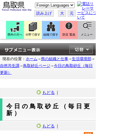
こ
の
ペ
読み上げ
大
元
ー
ジ
を
翻
訳
県外の方へ
分野で探す
組織で探す
防災 緊急
メニュー
す
る
現在の位置：
ホーム
県の組織と仕事
生活環境部
自然共生課
鳥取砂丘ページ
今日の鳥取砂丘（毎日
更新）
もどる
｜
今日の鳥取砂丘（毎日更
新）
もどる
｜