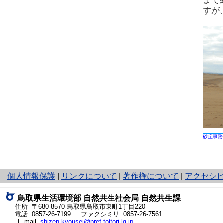
まで
すが
砂丘事務
と
個人情報保護
|
リンクについて
|
著作権について
|
アクセシ
り
ネ
鳥取県生活環境部 自然共生社会局 自然共生課
ッ
住所 〒680-8570
鳥取県鳥取市東町1丁目220
ト
電話
0857-26-7199
ファクシミリ 0857-26-7561
E-mail
shizen-kyousei@pref.tottori.lg.jp
へ