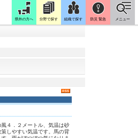
県外の方へ
分野で探す
組織で探す
防災 緊急
メニュー
の風４．２メートル、気温は砂
散策しやすい気温です。馬の背