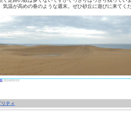
続く足跡の数は多くないですがくっきりはっきり残ってい
、気温が高めの春のような週末。ぜひ砂丘に遊びに来てく
所
2016/02/13
ビリティ