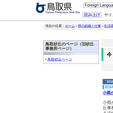
こ
の
ペ
ー
読み上げ
サイ
ジ
を
翻
現在の位置：
ホーム
県の組織と仕事
生活
訳
す
る
鳥取砂丘のページ（旧砂丘
事務所ページ）
鳥取砂丘ページ
「
20
201
小雨
小雨
丘事