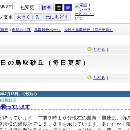
色変更
標準
黒
青
ズ変更
大
きくする
元
にもどす
環境部
自然共生課
鳥取砂丘ページ
今日の鳥取砂丘（毎日更新）
もどる
｜
今日の鳥取砂丘（毎日更新）
もどる
｜
16年2月13日
」で絞込み
6年2月13日
が降っています
が降っています。午前９時１０分現在の風向・風速は、南
務所横の温度計で１５．８度を示しています。あたたかく