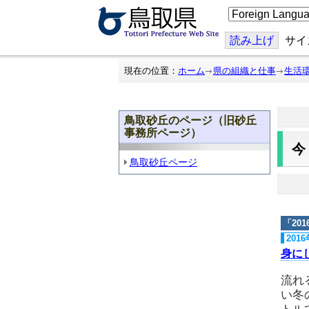
こ
の
ペ
ー
読み上げ
サイ
ジ
を
翻
現在の位置：
ホーム
県の組織と仕事
生活
訳
す
る
鳥取砂丘のページ（旧砂丘
事務所ページ）
鳥取砂丘ページ
「
20
201
身に
流れ
い冬