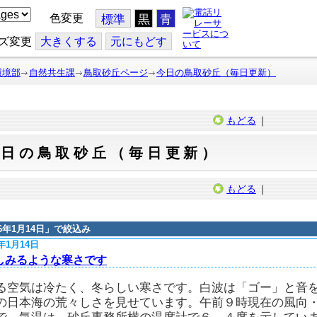
色変更
標準
黒
青
ズ変更
大
きくする
元
にもどす
環境部
自然共生課
鳥取砂丘ページ
今日の鳥取砂丘（毎日更新）
もどる
｜
今日の鳥取砂丘（毎日更新）
もどる
｜
16年1月14日
」で絞込み
6年1月14日
しみるような寒さです
る空気は冷たく、冬らしい寒さです。白波は「ゴー」と音
の日本海の荒々しさを見せています。午前９時現在の風向