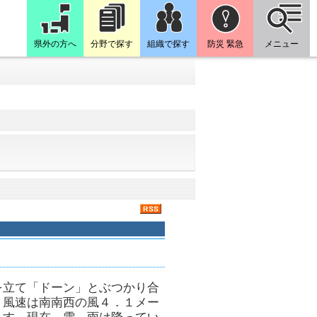
県外の方へ
分野で探す
組織で探す
防災 緊急
メニュー
を立て「ドーン」とぶつかり合
・風速は南南西の風４．１メー