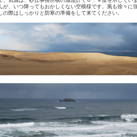
で、気温は、砂丘事務所横の温度計で６．４度を示してい
んが、いつ降ってもおかしくない空模様です。風も徐々に
しの際はしっかりと防寒の準備をして来てください。