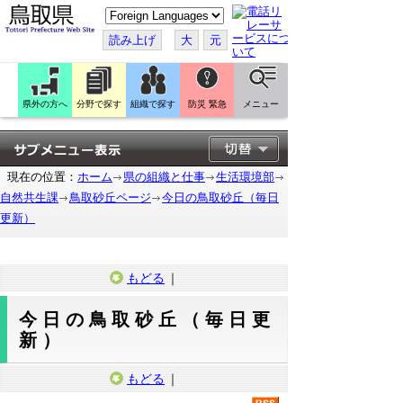
こ
の
ペ
読み上げ
大
元
ー
ジ
を
翻
訳
県外の方へ
分野で探す
組織で探す
防災 緊急
メニュー
す
る
現在の位置：
ホーム
県の組織と仕事
生活環境部
自然共生課
鳥取砂丘ページ
今日の鳥取砂丘（毎日
更新）
もどる
｜
今日の鳥取砂丘（毎日更
新）
もどる
｜