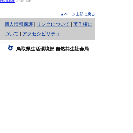
砂丘事務所
2016/01/01
▲ページ上部に戻る
と
個人情報保護
|
リンクについて
|
著作権に
り
ついて
|
アクセシビリティ
ネ
鳥取県生活環境部 自然共生社会局
ッ
自然共生課
住所 〒680-8570
ト
鳥取県鳥取市東町1丁目220
へ
電話
0857-26-7199
ファクシミリ 0857-26-7561
の
E-mail
shizen-kyousei@pref.tottori.lg.jp
「メールでの問い合わせについてお願い」
ドメイン指定受信・拒否などの設定をされてい
る場合は、「@pref.tottori.lg.jp」からの電子メールを
受信可能な設定としてください。
鳥取砂丘レンジャー詰所
住所 〒689-0105
鳥取市福部町湯山2164-661