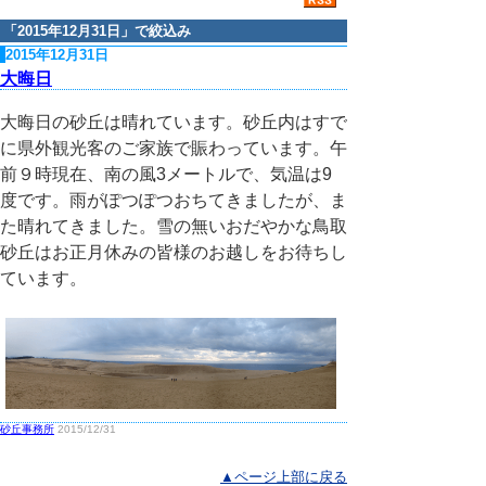
「
2015年12月31日
」で絞込み
2015年12月31日
大晦日
大晦日の砂丘は晴れています。砂丘内はすで
に県外観光客のご家族で賑わっています。午
前９時現在、南の風3メートルで、気温は9
度です。雨がぽつぽつおちてきましたが、ま
た晴れてきました。雪の無いおだやかな鳥取
砂丘はお正月休みの皆様のお越しをお待ちし
ています。
砂丘事務所
2015/12/31
▲ページ上部に戻る