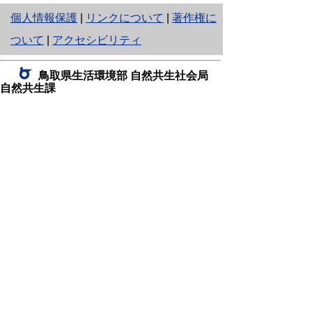
と
個人情報保護
|
リンクについて
|
著作権に
り
ついて
|
アクセシビリティ
ネ
鳥取県生活環境部 自然共生社会局
ッ
自然共生課
住所 〒680-8570
ト
鳥取県鳥取市東町1丁目220
へ
電話
0857-26-7199
ファクシミリ 0857-26-7561
の
E-mail
shizen-kyousei@pref.tottori.lg.jp
「メールでの問い合わせについてお願い」
ドメイン指定受信・拒否などの設定をされてい
る場合は、「@pref.tottori.lg.jp」からの電子メールを
受信可能な設定としてください。
鳥取砂丘レンジャー詰所
住所 〒689-0105
鳥取市福部町湯山2164-661
（一般財団法人自然公園財団鳥取支部
内）