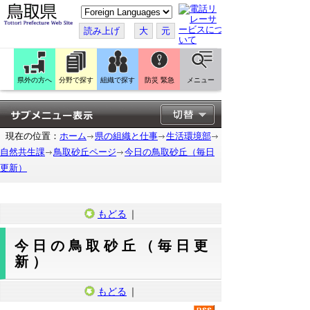
こ
の
ペ
読み上げ
大
元
ー
ジ
を
翻
訳
県外の方へ
分野で探す
組織で探す
防災 緊急
メニュー
す
る
現在の位置：
ホーム
県の組織と仕事
生活環境部
自然共生課
鳥取砂丘ページ
今日の鳥取砂丘（毎日
更新）
もどる
｜
今日の鳥取砂丘（毎日更
新）
もどる
｜