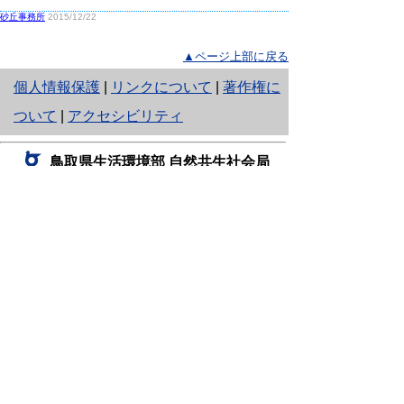
砂丘事務所
2015/12/22
▲ページ上部に戻る
と
個人情報保護
|
リンクについて
|
著作権に
り
ついて
|
アクセシビリティ
ネ
鳥取県生活環境部 自然共生社会局
ッ
自然共生課
住所 〒680-8570
ト
鳥取県鳥取市東町1丁目220
へ
電話
0857-26-7199
ファクシミリ 0857-26-7561
の
E-mail
shizen-kyousei@pref.tottori.lg.jp
「メールでの問い合わせについてお願い」
ドメイン指定受信・拒否などの設定をされてい
る場合は、「@pref.tottori.lg.jp」からの電子メールを
受信可能な設定としてください。
鳥取砂丘レンジャー詰所
住所 〒689-0105