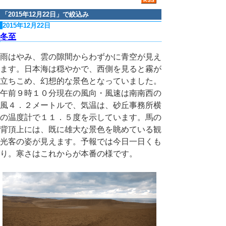
「
2015年12月22日
」で絞込み
2015年12月22日
冬至
雨はやみ、雲の隙間からわずかに青空が見え
ます。日本海は穏やかで、西側を見ると霧が
立ちこめ、幻想的な景色となっていました。
午前９時１０分現在の風向・風速は南南西の
風４．２メートルで、気温は、砂丘事務所横
の温度計で１１．５度を示しています。馬の
背頂上には、既に雄大な景色を眺めている観
光客の姿が見えます。予報では今日一日くも
り。寒さはこれからが本番の様です。