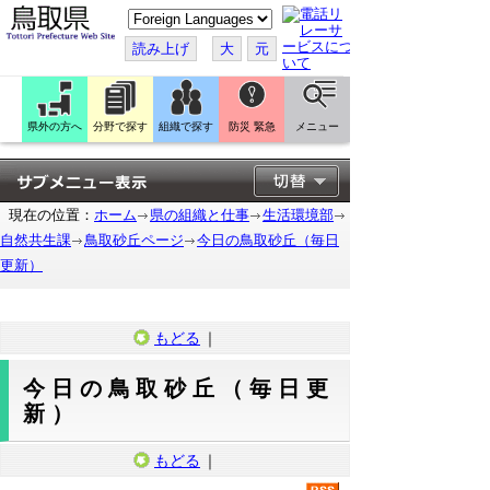
こ
の
ペ
読み上げ
大
元
ー
ジ
を
翻
訳
県外の方へ
分野で探す
組織で探す
防災 緊急
メニュー
す
る
現在の位置：
ホーム
県の組織と仕事
生活環境部
自然共生課
鳥取砂丘ページ
今日の鳥取砂丘（毎日
更新）
もどる
｜
今日の鳥取砂丘（毎日更
新）
もどる
｜