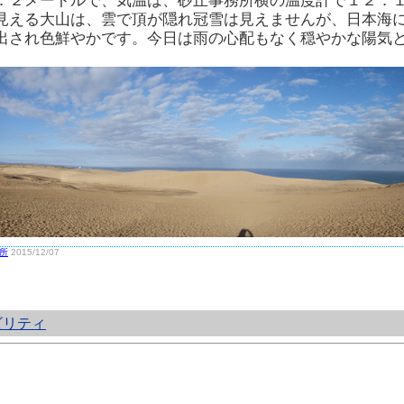
．２メートルで、気温は、砂丘事務所横の温度計で１２．
見える大山は、雲で頂が隠れ冠雪は見えませんが、日本海
出され色鮮やかです。今日は雨の心配もなく穏やかな陽気
所
2015/12/07
ビリティ