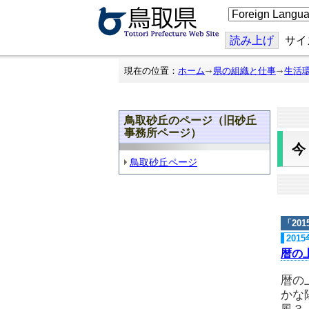
こ
の
ペ
ー
読み上げ
サイ
ジ
を
翻
現在の位置：
ホーム
県の組織と仕事
生活
訳
す
る
鳥取砂丘のページ（旧砂丘
事務所ページ）
鳥取砂丘ページ
「
20
201
暦の
暦の
かな