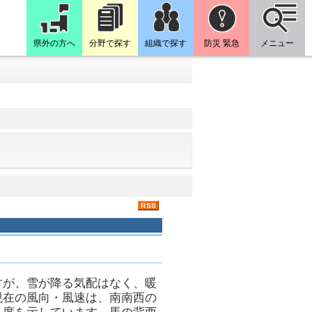
県外の方へ
分野で探す
組織で探す
防災 緊急
メニュー
すが、雪が降る気配はなく、暖
現在の風向・風速は、南南西の