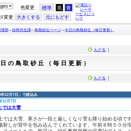
色変更
標準
黒
青
ズ変更
大
きくする
元
にもどす
環境部
自然共生課
鳥取砂丘ページ
今日の鳥取砂丘（毎日更新）
もどる
｜
今日の鳥取砂丘（毎日更新）
もどる
｜
15年12月7日
」で絞込み
5年12月7日
上では大雪
上では大雪、寒さが一段と厳しくなり雪も降り始める頃で
陽射しが背中を包み込んでくれています。午前８時５０分