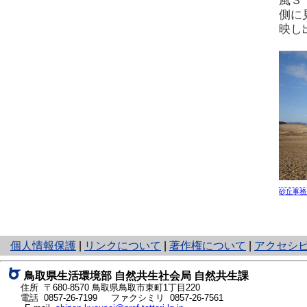
風３
側に
映し
砂丘事務
と
個人情報保護
|
リンクについて
|
著作権について
|
アクセシ
り
ネ
鳥取県生活環境部 自然共生社会局 自然共生課
ッ
住所 〒680-8570
鳥取県鳥取市東町1丁目220
ト
電話
0857-26-7199
ファクシミリ 0857-26-7561