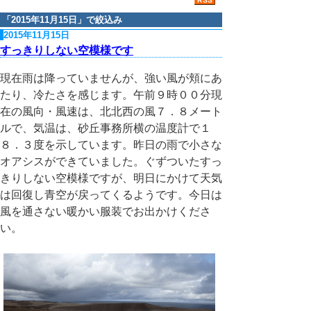
「
2015年11月15日
」で絞込み
2015年11月15日
すっきりしない空模様です
現在雨は降っていませんが、強い風が頬にあ
たり、冷たさを感じます。午前９時００分現
在の風向・風速は、北北西の風７．８メート
ルで、気温は、砂丘事務所横の温度計で１
８．３度を示しています。昨日の雨で小さな
オアシスができていました。ぐずついたすっ
きりしない空模様ですが、明日にかけて天気
は回復し青空が戻ってくるようです。今日は
風を通さない暖かい服装でお出かけくださ
い。