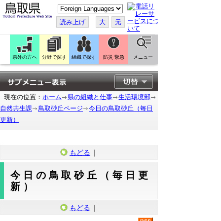
こ
の
ペ
読み上げ
大
元
ー
ジ
を
翻
訳
県外の方へ
分野で探す
組織で探す
防災 緊急
メニュー
す
る
現在の位置：
ホーム
県の組織と仕事
生活環境部
自然共生課
鳥取砂丘ページ
今日の鳥取砂丘（毎日
更新）
もどる
｜
今日の鳥取砂丘（毎日更
新）
もどる
｜