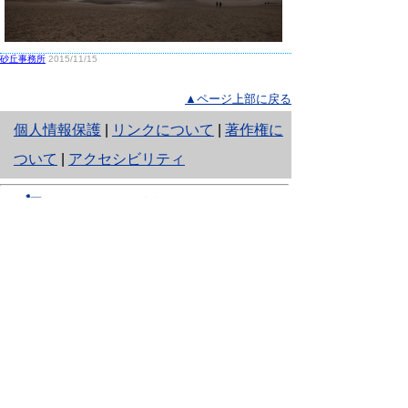
砂丘事務所
2015/11/15
▲ページ上部に戻る
と
個人情報保護
|
リンクについて
|
著作権に
り
ついて
|
アクセシビリティ
ネ
鳥取県生活環境部 自然共生社会局
ッ
自然共生課
住所 〒680-8570
ト
鳥取県鳥取市東町1丁目220
へ
電話
0857-26-7199
ファクシミリ 0857-26-7561
の
E-mail
shizen-kyousei@pref.tottori.lg.jp
「メールでの問い合わせについてお願い」
ドメイン指定受信・拒否などの設定をされてい
る場合は、「@pref.tottori.lg.jp」からの電子メールを
受信可能な設定としてください。