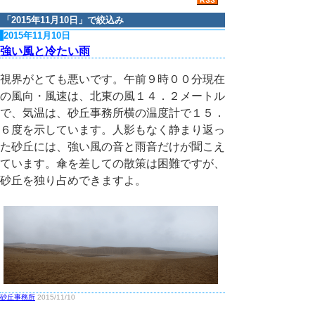
「
2015年11月10日
」で絞込み
2015年11月10日
強い風と冷たい雨
視界がとても悪いです。午前９時００分現在
の風向・風速は、北東の風１４．２メートル
で、気温は、砂丘事務所横の温度計で１５．
６度を示しています。人影もなく静まり返っ
た砂丘には、強い風の音と雨音だけが聞こえ
ています。傘を差しての散策は困難ですが、
砂丘を独り占めできますよ。
砂丘事務所
2015/11/10