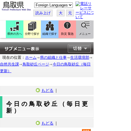
こ
の
ペ
読み上げ
大
元
ー
ジ
を
翻
訳
県外の方へ
分野で探す
組織で探す
防災 緊急
メニュー
す
る
現在の位置：
ホーム
県の組織と仕事
生活環境部
自然共生課
鳥取砂丘ページ
今日の鳥取砂丘（毎日
更新）
もどる
｜
今日の鳥取砂丘（毎日更
新）
もどる
｜