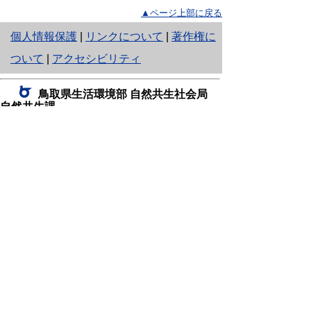
▲ページ上部に戻る
と
個人情報保護
|
リンクについて
|
著作権に
り
ついて
|
アクセシビリティ
ネ
鳥取県生活環境部 自然共生社会局
ッ
自然共生課
住所 〒680-8570
ト
鳥取県鳥取市東町1丁目220
へ
電話
0857-26-7199
ファクシミリ 0857-26-7561
の
E-mail
shizen-kyousei@pref.tottori.lg.jp
「メールでの問い合わせについてお願い」
ドメイン指定受信・拒否などの設定をされてい
る場合は、「@pref.tottori.lg.jp」からの電子メールを
受信可能な設定としてください。
鳥取砂丘レンジャー詰所
住所 〒689-0105
鳥取市福部町湯山2164-661
（一般財団法人自然公園財団鳥取支部