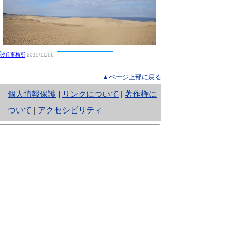
砂丘事務所
2015/11/06
▲ページ上部に戻る
と
個人情報保護
|
リンクについて
|
著作権に
り
ついて
|
アクセシビリティ
ネ
鳥取県生活環境部 自然共生社会局
ッ
自然共生課
住所 〒680-8570
ト
鳥取県鳥取市東町1丁目220
へ
電話
0857-26-7199
ファクシミリ 0857-26-7561
の
E-mail
shizen-kyousei@pref.tottori.lg.jp
「メールでの問い合わせについてお願い」
ドメイン指定受信・拒否などの設定をされてい