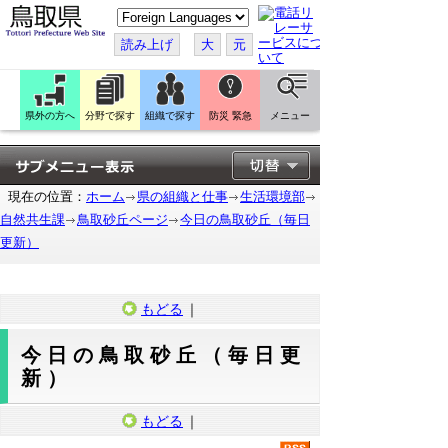
こ
の
ペ
読み上げ
大
元
ー
ジ
を
翻
訳
県外の方へ
分野で探す
組織で探す
防災 緊急
メニュー
す
る
現在の位置：
ホーム
県の組織と仕事
生活環境部
自然共生課
鳥取砂丘ページ
今日の鳥取砂丘（毎日
更新）
もどる
｜
今日の鳥取砂丘（毎日更
新）
もどる
｜