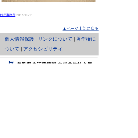
砂丘事務所
2015/10/11
▲ページ上部に戻る
と
個人情報保護
|
リンクについて
|
著作権に
り
ついて
|
アクセシビリティ
ネ
鳥取県生活環境部 自然共生社会局
ッ
自然共生課
住所 〒680-8570
ト
鳥取県鳥取市東町1丁目220
へ
電話
0857-26-7199
ファクシミリ 0857-26-7561
の
E-mail
shizen-kyousei@pref.tottori.lg.jp
「メールでの問い合わせについてお願い」
ドメイン指定受信・拒否などの設定をされてい
る場合は、「@pref.tottori.lg.jp」からの電子メールを
受信可能な設定としてください。