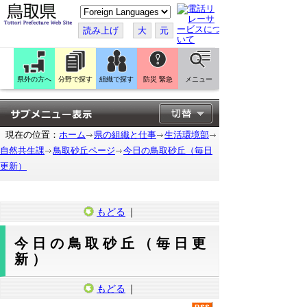
こ
の
ペ
読み上げ
大
元
ー
ジ
を
翻
訳
県外の方へ
分野で探す
組織で探す
防災 緊急
メニュー
す
る
現在の位置：
ホーム
県の組織と仕事
生活環境部
自然共生課
鳥取砂丘ページ
今日の鳥取砂丘（毎日
更新）
もどる
｜
今日の鳥取砂丘（毎日更
新）
もどる
｜