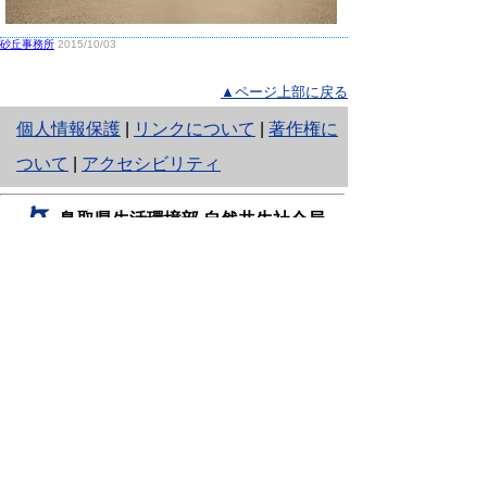
砂丘事務所
2015/10/03
▲ページ上部に戻る
と
個人情報保護
|
リンクについて
|
著作権に
り
ついて
|
アクセシビリティ
ネ
鳥取県生活環境部 自然共生社会局
ッ
自然共生課
住所 〒680-8570
ト
鳥取県鳥取市東町1丁目220
へ
電話
0857-26-7199
ファクシミリ 0857-26-7561
の
E-mail
shizen-kyousei@pref.tottori.lg.jp
「メールでの問い合わせについてお願い」
ドメイン指定受信・拒否などの設定をされてい
る場合は、「@pref.tottori.lg.jp」からの電子メールを
受信可能な設定としてください。
鳥取砂丘レンジャー詰所