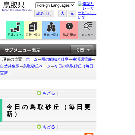
こ
の
ペ
読み上げ
大
元
ー
ジ
を
翻
訳
県外の方へ
分野で探す
組織で探す
防災 緊急
メニュー
す
る
現在の位置：
ホーム
県の組織と仕事
生活環境部
自然共生課
鳥取砂丘ページ
今日の鳥取砂丘（毎日
更新）
もどる
｜
今日の鳥取砂丘（毎日更
新）
もどる
｜