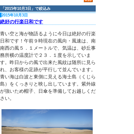
「
2015年10月3日
」で絞込み
2015年10月3日
絶好の行楽日和です
青い空と海が物語るように今日は絶好の行楽
日和です！午前９時現在の風向・風速は、南
南西の風５．１メートルで、気温は、砂丘事
務所横の温度計で２３．１度を示していま
す。昨日からの風で出来た風紋は随所に見ら
れ、お客様の足跡が平行して並んでいます。
青い海は白波と東側に見える海士島（くじら
島）をくっきりと映し出しています。紫外線
が強いため帽子、日傘を準備してお越しくだ
さい。