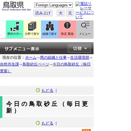
こ
の
ペ
読み上げ
大
元
ー
ジ
を
翻
訳
県外の方へ
分野で探す
組織で探す
防災 緊急
メニュー
す
る
現在の位置：
ホーム
県の組織と仕事
生活環境部
自然共生課
鳥取砂丘ページ
今日の鳥取砂丘（毎日
更新）
もどる
｜
今日の鳥取砂丘（毎日更
新）
もどる
｜