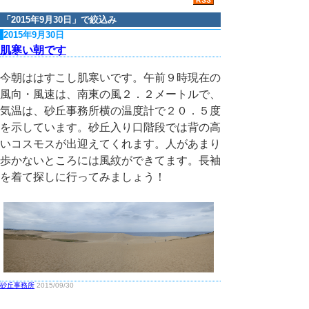
「
2015年9月30日
」で絞込み
2015年9月30日
肌寒い朝です
今朝ははすこし肌寒いです。午前９時現在の
風向・風速は、南東の風２．２メートルで、
気温は、砂丘事務所横の温度計で２０．５度
を示しています。砂丘入り口階段では背の高
いコスモスが出迎えてくれます。人があまり
歩かないところには風紋ができてます。長袖
を着て探しに行ってみましょう！
砂丘事務所
2015/09/30