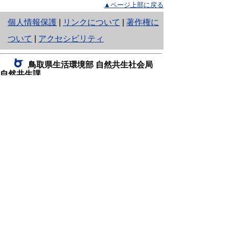
▲ページ上部に戻る
と
個人情報保護
|
リンクについて
|
著作権に
り
ついて
|
アクセシビリティ
ネ
鳥取県生活環境部 自然共生社会局
ッ
自然共生課
住所 〒680-8570
ト
鳥取県鳥取市東町1丁目220
へ
電話
0857-26-7199
ファクシミリ 0857-26-7561
の
E-mail
shizen-kyousei@pref.tottori.lg.jp
「メールでの問い合わせについてお願い」
ドメイン指定受信・拒否などの設定をされてい
る場合は、「@pref.tottori.lg.jp」からの電子メールを
受信可能な設定としてください。
鳥取砂丘レンジャー詰所
住所 〒689-0105
鳥取市福部町湯山2164-661
（一般財団法人自然公園財団鳥取支部
内）