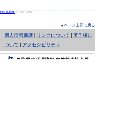
砂丘事務所
2015/09/28
▲ページ上部に戻る
と
個人情報保護
|
リンクについて
|
著作権に
り
ついて
|
アクセシビリティ
ネ
鳥取県生活環境部 自然共生社会局
ッ
自然共生課
住所 〒680-8570
ト
鳥取県鳥取市東町1丁目220
へ
電話
0857-26-7199
ファクシミリ 0857-26-7561
の
E-mail
shizen-kyousei@pref.tottori.lg.jp
「メールでの問い合わせについてお願い」
ドメイン指定受信・拒否などの設定をされてい
る場合は、「@pref.tottori.lg.jp」からの電子メールを
受信可能な設定としてください。
鳥取砂丘レンジャー詰所