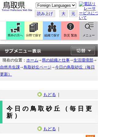
こ
の
ペ
読み上げ
大
元
ー
ジ
を
翻
訳
県外の方へ
分野で探す
組織で探す
防災 緊急
メニュー
す
る
現在の位置：
ホーム
県の組織と仕事
生活環境部
自然共生課
鳥取砂丘ページ
今日の鳥取砂丘（毎日
更新）
もどる
｜
今日の鳥取砂丘（毎日更
新）
もどる
｜