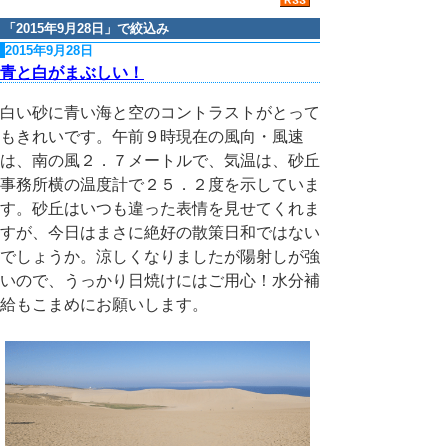
「
2015年9月28日
」で絞込み
2015年9月28日
青と白がまぶしい！
白い砂に青い海と空のコントラストがとって
もきれいです。午前９時現在の風向・風速
は、南の風２．７メートルで、気温は、砂丘
事務所横の温度計で２５．２度を示していま
す。砂丘はいつも違った表情を見せてくれま
すが、今日はまさに絶好の散策日和ではない
でしょうか。涼しくなりましたが陽射しが強
いので、うっかり日焼けにはご用心！水分補
給もこまめにお願いします。