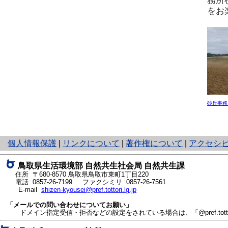
務所
をお
砂丘事務
と
個人情報保護
|
リンクについて
|
著作権について
|
アクセシ
り
ネ
鳥取県生活環境部 自然共生社会局 自然共生課
ッ
住所 〒680-8570
鳥取県鳥取市東町1丁目220
ト
電話
0857-26-7199
ファクシミリ 0857-26-7561
E-mail
shizen-kyousei@pref.tottori.lg.jp
へ
の
「メールでの問い合わせについてお願い」
ドメイン指定受信・拒否などの設定をされている場合は、「@pref.tottor