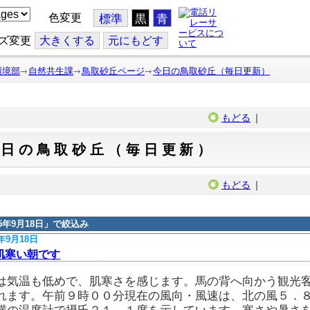
色変更
標準
黒
青
ズ変更
大
きくする
元
にもどす
環境部
自然共生課
鳥取砂丘ページ
今日の鳥取砂丘（毎日更新）
もどる
｜
今日の鳥取砂丘（毎日更新）
もどる
｜
15年9月18日
」で絞込み
5年9月18日
肌寒い朝です
は気温も低めで、肌寒さを感じます。馬の背へ向かう観光
れます。午前９時００分現在の風向・風速は、北の風５．