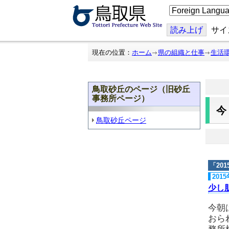
こ
の
ペ
ー
読み上げ
サイ
ジ
を
翻
現在の位置：
ホーム
県の組織と仕事
生活
訳
す
る
鳥取砂丘のページ（旧砂丘
事務所ページ）
鳥取砂丘ページ
「
20
201
少し
今朝
おら