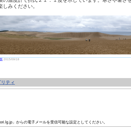
横の温度計で摂氏２１．１度を示しています。寒さや暑さ
楽しみください。
所
2015/09/18
ビリティ
i.lg.jp」からの電子メールを受信可能な設定としてください。