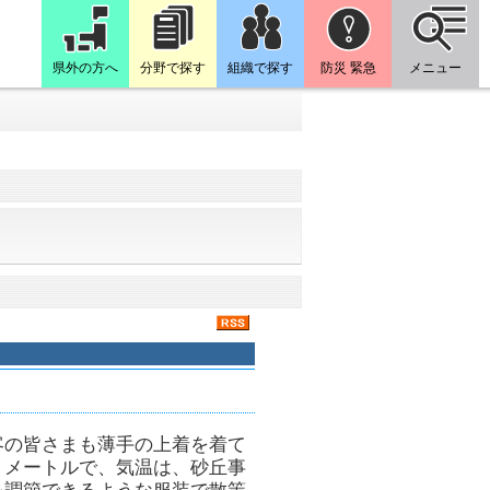
県外の方へ
分野で探す
組織で探す
防災 緊急
メニュー
客の皆さまも薄手の上着を着て
８メートルで、気温は、砂丘事