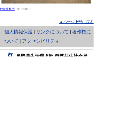
砂丘事務所
2015/08/23
▲ページ上部に戻る
と
個人情報保護
|
リンクについて
|
著作権に
り
ついて
|
アクセシビリティ
ネ
鳥取県生活環境部 自然共生社会局
ッ
自然共生課
住所 〒680-8570
ト
鳥取県鳥取市東町1丁目220
へ
電話
0857-26-7199
ファクシミリ 0857-26-7561
の
E-mail
shizen-kyousei@pref.tottori.lg.jp
「メールでの問い合わせについてお願い」
ドメイン指定受信・拒否などの設定をされてい
る場合は、「@pref.tottori.lg.jp」からの電子メールを
受信可能な設定としてください。
鳥取砂丘レンジャー詰所