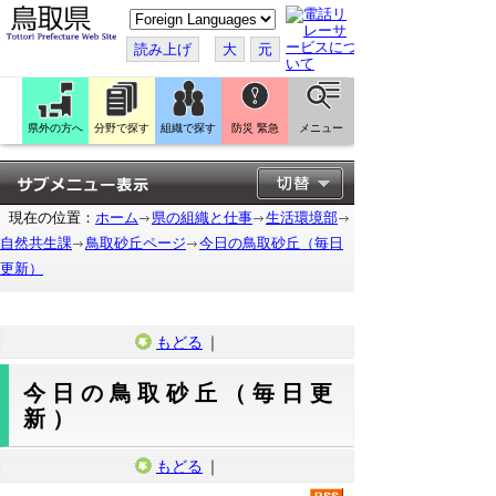
こ
の
ペ
読み上げ
大
元
ー
ジ
を
翻
訳
県外の方へ
分野で探す
組織で探す
防災 緊急
メニュー
す
る
現在の位置：
ホーム
県の組織と仕事
生活環境部
自然共生課
鳥取砂丘ページ
今日の鳥取砂丘（毎日
更新）
もどる
｜
今日の鳥取砂丘（毎日更
新）
もどる
｜