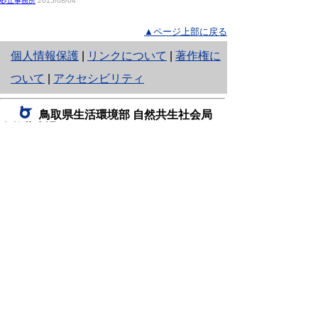
砂丘事務所
2015/08/04
▲ページ上部に戻る
と
個人情報保護
|
リンクについて
|
著作権に
り
ついて
|
アクセシビリティ
ネ
鳥取県生活環境部 自然共生社会局
ッ
自然共生課
住所 〒680-8570
ト
鳥取県鳥取市東町1丁目220
へ
電話
0857-26-7199
ファクシミリ 0857-26-7561
の
E-mail
shizen-kyousei@pref.tottori.lg.jp
「メールでの問い合わせについてお願い」
ドメイン指定受信・拒否などの設定をされてい
る場合は、「@pref.tottori.lg.jp」からの電子メールを
受信可能な設定としてください。
鳥取砂丘レンジャー詰所
住所 〒689-0105
鳥取市福部町湯山2164-661