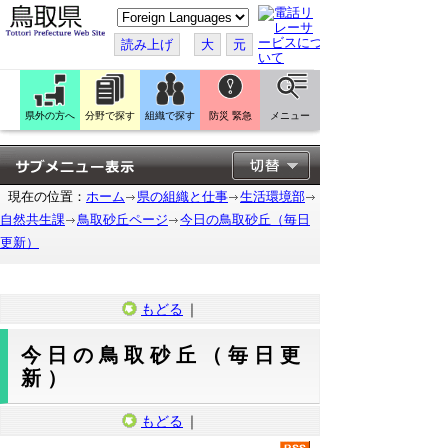
こ
の
ペ
読み上げ
大
元
ー
ジ
を
翻
訳
県外の方へ
分野で探す
組織で探す
防災 緊急
メニュー
す
る
現在の位置：
ホーム
県の組織と仕事
生活環境部
自然共生課
鳥取砂丘ページ
今日の鳥取砂丘（毎日
更新）
もどる
｜
今日の鳥取砂丘（毎日更
新）
もどる
｜