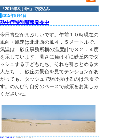
「
2015年8月4日
」で絞込み
2015年8月4日
熱中症特別警報発令中
今日青空がまぶしいです。午前１０時現在の
風向・風速は北北西の風４．５メートルで、
気温は、砂丘事務所横の温度計で３２．４度
を示しています。暑さに負けずに砂丘内でダ
ッシュする子どもたち、それを引きとめる大
人たち…。砂丘の景色を見てテンションがあ
がっても、ダッシュで駆け抜けるのは危険で
す。のんびり自分のペースで散策をお楽しみ
くださいね。