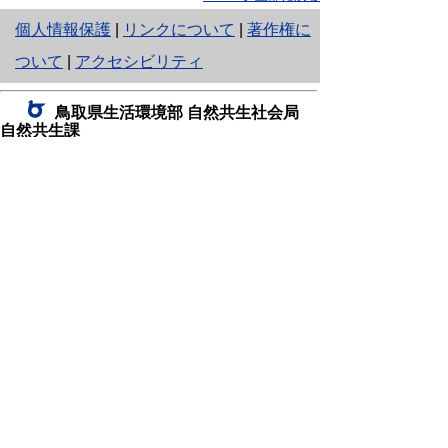
と
個人情報保護
|
リンクについて
|
著作権に
り
ついて
|
アクセシビリティ
ネ
鳥取県生活環境部 自然共生社会局
ッ
自然共生課
住所 〒680-8570
ト
鳥取県鳥取市東町1丁目220
へ
電話
0857-26-7199
ファクシミリ 0857-26-7561
の
E-mail
shizen-kyousei@pref.tottori.lg.jp
「メールでの問い合わせについてお願い」
ドメイン指定受信・拒否などの設定をされてい
る場合は、「@pref.tottori.lg.jp」からの電子メールを
受信可能な設定としてください。
鳥取砂丘レンジャー詰所
住所 〒689-0105
鳥取市福部町湯山2164-661
（一般財団法人自然公園財団鳥取支部
内）