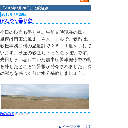
「
2015年7月28日
」で絞込み
2015年7月28日
ぼんやり曇り空
今日の砂丘も曇り空。午前９時現在の風向・
風速は南東の風１．４メートルで、気温は、
砂丘事務所横の温度計で２８．１度を示して
います。砂丘の砂はちょっと湿っぽいです。
先日しまい忘れていた熱中症警報発令中の札
を外したところで警報が発令されました。喉
の渇きを感じる前に水分補給しましょう。
砂丘事務所
2015/07/28
▲ページ上部に戻る