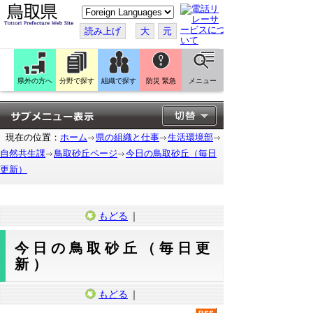
こ
の
ペ
読み上げ
大
元
ー
ジ
を
翻
訳
県外の方へ
分野で探す
組織で探す
防災 緊急
メニュー
す
る
現在の位置：
ホーム
県の組織と仕事
生活環境部
自然共生課
鳥取砂丘ページ
今日の鳥取砂丘（毎日
更新）
もどる
｜
今日の鳥取砂丘（毎日更
新）
もどる
｜