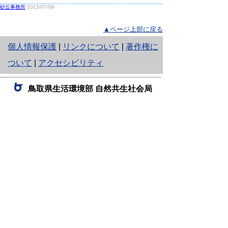
砂丘事務所
2015/07/09
▲ページ上部に戻る
と
個人情報保護
|
リンクについて
|
著作権に
り
ついて
|
アクセシビリティ
ネ
鳥取県生活環境部 自然共生社会局
ッ
自然共生課
住所 〒680-8570
ト
鳥取県鳥取市東町1丁目220
へ
電話
0857-26-7199
ファクシミリ 0857-26-7561
の
E-mail
shizen-kyousei@pref.tottori.lg.jp
「メールでの問い合わせについてお願い」
ドメイン指定受信・拒否などの設定をされてい
る場合は、「@pref.tottori.lg.jp」からの電子メールを
受信可能な設定としてください。
鳥取砂丘レンジャー詰所
住所 〒689-0105