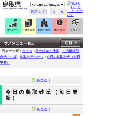
こ
の
ペ
読み上げ
大
元
ー
ジ
を
翻
訳
県外の方へ
分野で探す
組織で探す
防災 緊急
メニュー
す
る
現在の位置：
ホーム
県の組織と仕事
生活環境部
自然共生課
鳥取砂丘ページ
今日の鳥取砂丘（毎日
更新）
もどる
｜
今日の鳥取砂丘（毎日更
新）
もどる
｜