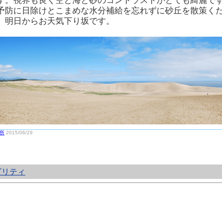
す。視界も良く空と海と砂のコントラストがとても綺麗で
予防に日除けとこまめな水分補給を忘れずに砂丘を散策く
、明日からお天気下り坂です。
所
2015/06/29
ビリティ