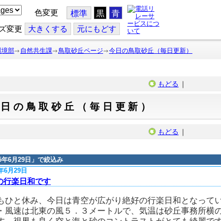
色変更
標準
黒
青
ズ変更
大
きくする
元
にもどす
環境部
自然共生課
鳥取砂丘ページ
今日の鳥取砂丘（毎日更新）
もどる
｜
今日の鳥取砂丘（毎日更新）
もどる
｜
15年6月29日
」で絞込み
5年6月29日
の行楽日和です
もひと休み、今日は青空が広がり絶好の行楽日和となって
・風速は北東の風５．３メートルで、気温は砂丘事務所横