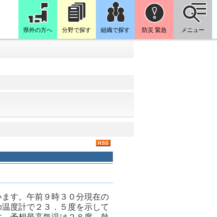
県外の方へ
分野で探す
組織で探す
防災 緊急
メニュー
います。午前９時３０分現在の
の温度計で２３．５度を示して