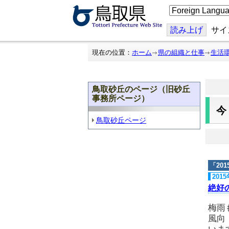
こ
の
ペ
ー
読み上げ
サイ
ジ
を
翻
現在の位置：
ホーム
県の組織と仕事
生活
訳
す
る
鳥取砂丘のページ（旧砂丘
事務所ページ）
鳥取砂丘ページ
「
20
201
絶好
梅雨
風向