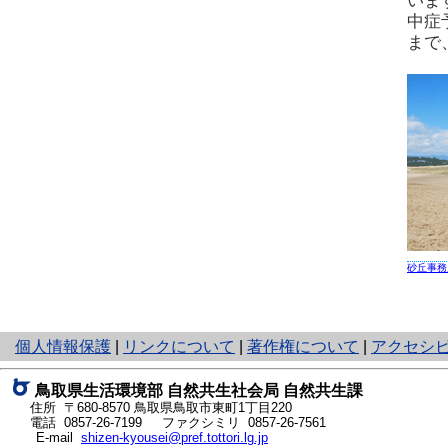
いま
中症
まで
砂丘事務
と
個人情報保護
|
リンクについて
|
著作権について
|
アクセシ
り
ネ
鳥取県生活環境部 自然共生社会局 自然共生課
ッ
住所 〒680-8570
鳥取県鳥取市東町1丁目220
ト
電話
0857-26-7199
ファクシミリ 0857-26-7561
E-mail
shizen-kyousei@pref.tottori.lg.jp
へ