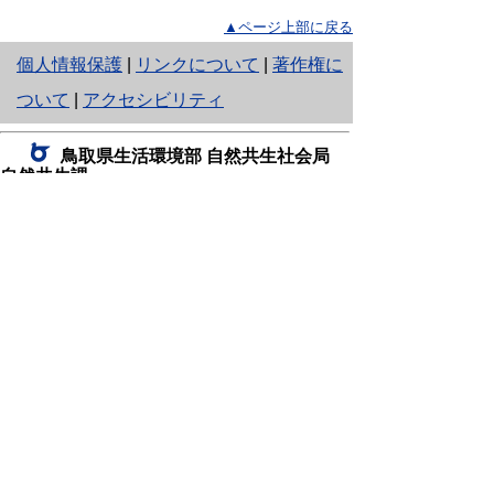
▲ページ上部に戻る
と
個人情報保護
|
リンクについて
|
著作権に
り
ついて
|
アクセシビリティ
ネ
鳥取県生活環境部 自然共生社会局
ッ
自然共生課
住所 〒680-8570
ト
鳥取県鳥取市東町1丁目220
へ
電話
0857-26-7199
ファクシミリ 0857-26-7561
の
E-mail
shizen-kyousei@pref.tottori.lg.jp
「メールでの問い合わせについてお願い」
ドメイン指定受信・拒否などの設定をされてい
る場合は、「@pref.tottori.lg.jp」からの電子メールを
受信可能な設定としてください。
鳥取砂丘レンジャー詰所
住所 〒689-0105
鳥取市福部町湯山2164-661
（一般財団法人自然公園財団鳥取支部