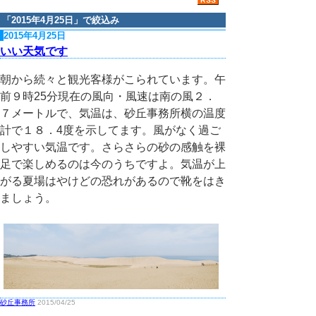
「
2015年4月25日
」で絞込み
2015年4月25日
いい天気です
朝から続々と観光客様がこられています。午
前９時25分現在の風向・風速は南の風２．
７メートルで、気温は、砂丘事務所横の温度
計で１８．4度を示してます。風がなく過ご
しやすい気温です。さらさらの砂の感触を裸
足で楽しめるのは今のうちですよ。気温が上
がる夏場はやけどの恐れがあるので靴をはき
ましょう。
砂丘事務所
2015/04/25