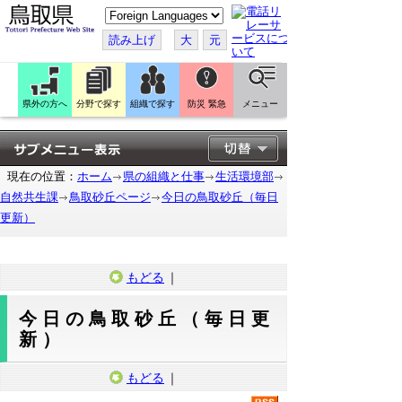
こ
の
ペ
読み上げ
大
元
ー
ジ
を
翻
訳
県外の方へ
分野で探す
組織で探す
防災 緊急
メニュー
す
る
現在の位置：
ホーム
県の組織と仕事
生活環境部
自然共生課
鳥取砂丘ページ
今日の鳥取砂丘（毎日
更新）
もどる
｜
今日の鳥取砂丘（毎日更
新）
もどる
｜