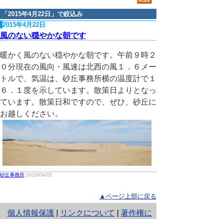
「
2015年4月22日
」で絞込み
2015年4月22日
風のない穏やかな朝です
暖かく風のない穏やかな朝です。午前９時２
０分現在の風向・風速は北西の風１．６メー
トルで、気温は、砂丘事務所横の温度計で１
６．１度を示しています。散策日よりとなっ
ています。散策日和ですので、ぜひ、砂丘に
お越しください。
砂丘事務所
2015/04/22
▲ページ上部に戻る
と
個人情報保護
|
リンクについて
|
著作権に