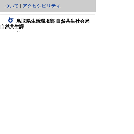
り
ついて
|
アクセシビリティ
ネ
鳥取県生活環境部 自然共生社会局
ッ
自然共生課
住所 〒680-8570
ト
鳥取県鳥取市東町1丁目220
へ
電話
0857-26-7199
ファクシミリ 0857-26-7561
の
E-mail
shizen-kyousei@pref.tottori.lg.jp
「メールでの問い合わせについてお願い」
ドメイン指定受信・拒否などの設定をされてい
る場合は、「@pref.tottori.lg.jp」からの電子メールを
受信可能な設定としてください。
鳥取砂丘レンジャー詰所
住所 〒689-0105
鳥取市福部町湯山2164-661
（一般財団法人自然公園財団鳥取支部
内）
電話
22-0581
0582
,
0583
ファクシミリ 0857-22-0584