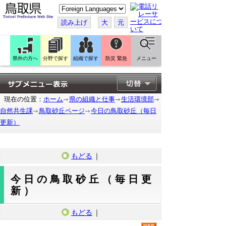
こ
の
ペ
読み上げ
大
元
ー
ジ
を
翻
訳
県外の方へ
分野で探す
組織で探す
防災 緊急
メニュー
す
る
現在の位置：
ホーム
県の組織と仕事
生活環境部
自然共生課
鳥取砂丘ページ
今日の鳥取砂丘（毎日
更新）
もどる
｜
今日の鳥取砂丘（毎日更
新）
もどる
｜