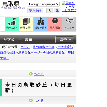
こ
の
ペ
読み上げ
大
元
ー
ジ
を
翻
訳
県外の方へ
分野で探す
組織で探す
防災 緊急
メニュー
す
る
現在の位置：
ホーム
県の組織と仕事
生活環境部
自然共生課
鳥取砂丘ページ
今日の鳥取砂丘（毎日
更新）
もどる
｜
今日の鳥取砂丘（毎日更
新）
もどる
｜