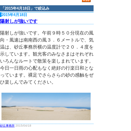
「
2015年4月18日
」で絞込み
2015年4月18日
陽射しが強いです
陽射しが強いです。午前９時５０分現在の風
向・風速は南南西の風３．６メートルで、気
温は、砂丘事務所横の温度計で２０．４度を
示しています。観光客のみなさまはそれぞれ
いろんなルートで散策を楽しまれています。
今日一日雨の心配もなく絶好の行楽日和とな
っています。裸足でさらさらの砂の感触をぜ
ひ楽しんでみてください。
砂丘事務所
2015/04/18