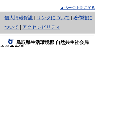
▲ページ上部に戻る
と
個人情報保護
|
リンクについて
|
著作権に
り
ついて
|
アクセシビリティ
ネ
鳥取県生活環境部 自然共生社会局
ッ
自然共生課
住所 〒680-8570
ト
鳥取県鳥取市東町1丁目220
へ
電話
0857-26-7199
ファクシミリ 0857-26-7561
の
E-mail
shizen-kyousei@pref.tottori.lg.jp
「メールでの問い合わせについてお願い」
ドメイン指定受信・拒否などの設定をされてい
る場合は、「@pref.tottori.lg.jp」からの電子メールを
受信可能な設定としてください。
鳥取砂丘レンジャー詰所
住所 〒689-0105
鳥取市福部町湯山2164-661
（一般財団法人自然公園財団鳥取支部