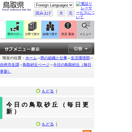
こ
の
ペ
読み上げ
大
元
ー
ジ
を
翻
訳
県外の方へ
分野で探す
組織で探す
防災 緊急
メニュー
す
る
現在の位置：
ホーム
県の組織と仕事
生活環境部
自然共生課
鳥取砂丘ページ
今日の鳥取砂丘（毎日
更新）
もどる
｜
今日の鳥取砂丘（毎日更
新）
もどる
｜