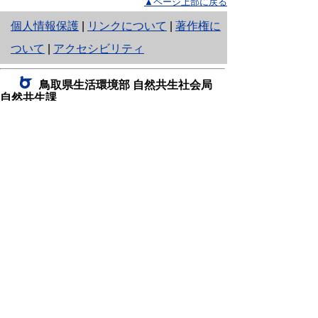
▲ページ上部に戻る
と
個人情報保護
|
リンクについて
|
著作権に
り
ついて
|
アクセシビリティ
ネ
鳥取県生活環境部 自然共生社会局
ッ
自然共生課
住所 〒680-8570
ト
鳥取県鳥取市東町1丁目220
へ
電話
0857-26-7199
ファクシミリ 0857-26-7561
の
E-mail
shizen-kyousei@pref.tottori.lg.jp
「メールでの問い合わせについてお願い」
ドメイン指定受信・拒否などの設定をされてい
る場合は、「@pref.tottori.lg.jp」からの電子メールを
受信可能な設定としてください。
鳥取砂丘レンジャー詰所
住所 〒689-0105
鳥取市福部町湯山2164-661
（一般財団法人自然公園財団鳥取支部
内）