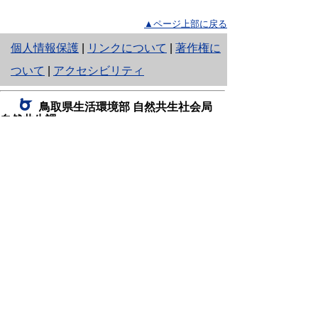
▲ページ上部に戻る
と
個人情報保護
|
リンクについて
|
著作権に
り
ついて
|
アクセシビリティ
ネ
鳥取県生活環境部 自然共生社会局
ッ
自然共生課
住所 〒680-8570
ト
鳥取県鳥取市東町1丁目220
へ
電話
0857-26-7199
ファクシミリ 0857-26-7561
の
E-mail
shizen-kyousei@pref.tottori.lg.jp
「メールでの問い合わせについてお願い」
ドメイン指定受信・拒否などの設定をされてい
る場合は、「@pref.tottori.lg.jp」からの電子メールを
受信可能な設定としてください。
鳥取砂丘レンジャー詰所
住所 〒689-0105
鳥取市福部町湯山2164-661