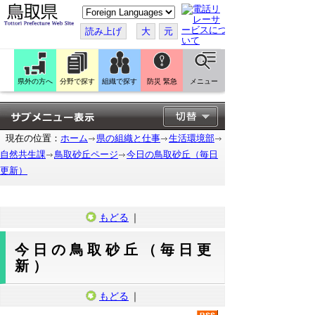
こ
の
ペ
読み上げ
大
元
ー
ジ
を
翻
訳
県外の方へ
分野で探す
組織で探す
防災 緊急
メニュー
す
る
現在の位置：
ホーム
県の組織と仕事
生活環境部
自然共生課
鳥取砂丘ページ
今日の鳥取砂丘（毎日
更新）
もどる
｜
今日の鳥取砂丘（毎日更
新）
もどる
｜