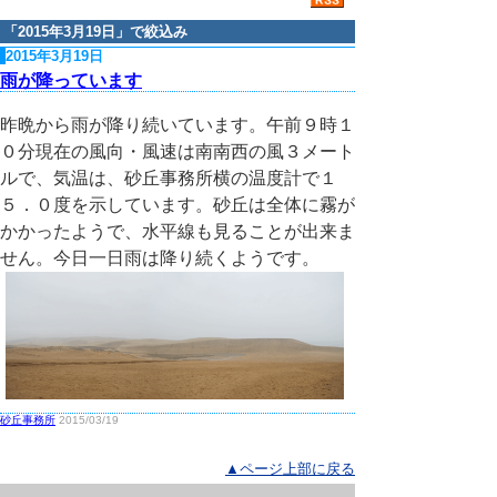
「
2015年3月19日
」で絞込み
2015年3月19日
雨が降っています
昨晩から雨が降り続いています。午前９時１
０分現在の風向・風速は南南西の風３メート
ルで、気温は、砂丘事務所横の温度計で１
５．０度を示しています。砂丘は全体に霧が
かかったようで、水平線も見ることが出来ま
せん。今日一日雨は降り続くようです。
砂丘事務所
2015/03/19
▲ページ上部に戻る