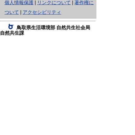
と
個人情報保護
|
リンクについて
|
著作権に
り
ついて
|
アクセシビリティ
ネ
鳥取県生活環境部 自然共生社会局
ッ
自然共生課
住所 〒680-8570
ト
鳥取県鳥取市東町1丁目220
へ
電話
0857-26-7199
ファクシミリ 0857-26-7561
の
E-mail
shizen-kyousei@pref.tottori.lg.jp
「メールでの問い合わせについてお願い」
ドメイン指定受信・拒否などの設定をされてい
る場合は、「@pref.tottori.lg.jp」からの電子メールを
受信可能な設定としてください。
鳥取砂丘レンジャー詰所
住所 〒689-0105
鳥取市福部町湯山2164-661
（一般財団法人自然公園財団鳥取支部
内）
電話
22-0581
0582
,
0583