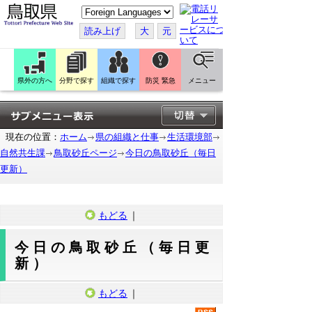
こ
の
ペ
読み上げ
大
元
ー
ジ
を
翻
訳
県外の方へ
分野で探す
組織で探す
防災 緊急
メニュー
す
る
現在の位置：
ホーム
県の組織と仕事
生活環境部
自然共生課
鳥取砂丘ページ
今日の鳥取砂丘（毎日
更新）
もどる
｜
今日の鳥取砂丘（毎日更
新）
もどる
｜