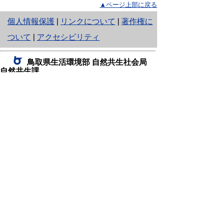
▲ページ上部に戻る
と
個人情報保護
|
リンクについて
|
著作権に
り
ついて
|
アクセシビリティ
ネ
鳥取県生活環境部 自然共生社会局
ッ
自然共生課
住所 〒680-8570
ト
鳥取県鳥取市東町1丁目220
へ
電話
0857-26-7199
ファクシミリ 0857-26-7561
の
E-mail
shizen-kyousei@pref.tottori.lg.jp
「メールでの問い合わせについてお願い」
ドメイン指定受信・拒否などの設定をされてい
る場合は、「@pref.tottori.lg.jp」からの電子メールを
受信可能な設定としてください。
鳥取砂丘レンジャー詰所
住所 〒689-0105
鳥取市福部町湯山2164-661
（一般財団法人自然公園財団鳥取支部
内）