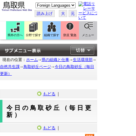
こ
の
ペ
読み上げ
大
元
ー
ジ
を
翻
訳
県外の方へ
分野で探す
組織で探す
防災 緊急
メニュー
す
る
現在の位置：
ホーム
県の組織と仕事
生活環境部
自然共生課
鳥取砂丘ページ
今日の鳥取砂丘（毎日
更新）
もどる
｜
今日の鳥取砂丘（毎日更
新）
もどる
｜