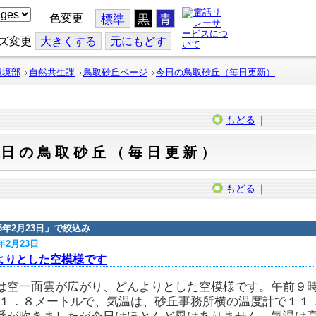
色変更
標準
黒
青
ズ変更
大
きくする
元
にもどす
環境部
自然共生課
鳥取砂丘ページ
今日の鳥取砂丘（毎日更新）
もどる
｜
今日の鳥取砂丘（毎日更新）
もどる
｜
15年2月23日
」で絞込み
5年2月23日
よりとした空模様です
は空一面雲が広がり、どんよりとした空模様です。午前９時
 １．８メートルで、気温は、砂丘事務所横の温度計で１１