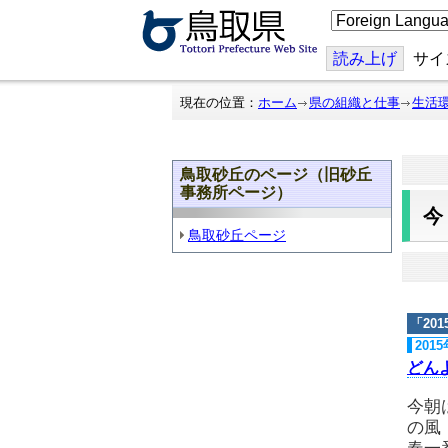
こ
の
ペ
ー
読み上げ
サイ
ジ
を
翻
現在の位置：
ホーム
県の組織と仕事
生活
訳
す
る
鳥取砂丘のページ（旧砂丘
事務所ページ）
鳥取砂丘ページ
「
20
201
どん
今朝
の風