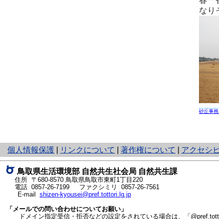
春一
なり
砂丘事務
と
個人情報保護
|
リンクについて
|
著作権について
|
アクセシ
り
ネ
鳥取県生活環境部 自然共生社会局 自然共生課
ッ
住所 〒680-8570
鳥取県鳥取市東町1丁目220
ト
電話
0857-26-7199
ファクシミリ 0857-26-7561
E-mail
shizen-kyousei@pref.tottori.lg.jp
へ
の
「メールでの問い合わせについてお願い」
ドメイン指定受信・拒否などの設定をされている場合は、「@pref.tottor