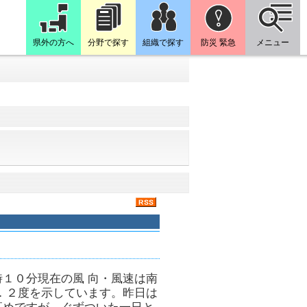
県外の方へ
分野で探す
組織で探す
防災 緊急
メニュー
１０分現在の風 向・風速は南
．２度を示しています。昨日は