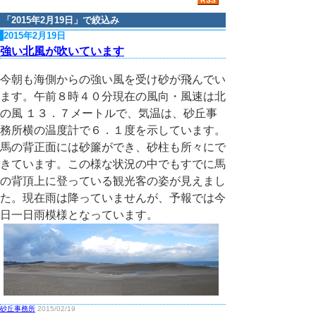
「
2015年2月19日
」で絞込み
2015年2月19日
強い北風が吹いています
今朝も海側からの強い風を受け砂が飛んでい
ます。午前８時４０分現在の風向・風速は北
の風 １３．７メートルで、気温は、砂丘事
務所横の温度計で６．１度を示しています。
馬の背正面には砂簾ができ、砂柱も所々にで
きています。この様な状況の中でもすでに馬
の背頂上に登っている観光客の姿が見えまし
た。現在雨は降っていませんが、予報では今
日一日雨模様となっています。
砂丘事務所
2015/02/19