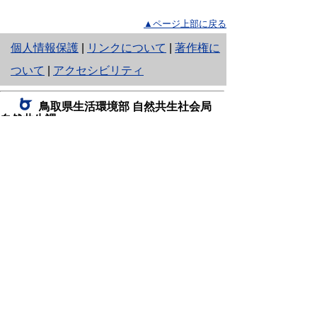
▲ページ上部に戻る
と
個人情報保護
|
リンクについて
|
著作権に
り
ついて
|
アクセシビリティ
ネ
鳥取県生活環境部 自然共生社会局
ッ
自然共生課
住所 〒680-8570
ト
鳥取県鳥取市東町1丁目220
へ
電話
0857-26-7199
ファクシミリ 0857-26-7561
の
E-mail
shizen-kyousei@pref.tottori.lg.jp
「メールでの問い合わせについてお願い」
ドメイン指定受信・拒否などの設定をされてい
る場合は、「@pref.tottori.lg.jp」からの電子メールを
受信可能な設定としてください。
鳥取砂丘レンジャー詰所
住所 〒689-0105
鳥取市福部町湯山2164-661