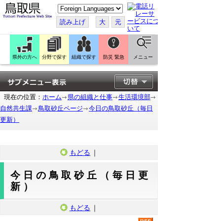
こ
の
ペ
読み上げ
大
元
ー
ジ
を
翻
訳
県外の方へ
分野で探す
組織で探す
防災 緊急
メニュー
す
る
現在の位置：
ホーム
県の組織と仕事
生活環境部
自然共生課
鳥取砂丘ページ
今日の鳥取砂丘（毎日
更新）
もどる
｜
今日の鳥取砂丘（毎日更
新）
もどる
｜