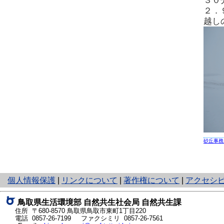
３０
２．
越し
砂丘事務
と
個人情報保護
|
リンクについて
|
著作権について
|
アクセシ
り
ネ
鳥取県生活環境部 自然共生社会局 自然共生課
ッ
住所 〒680-8570
鳥取県鳥取市東町1丁目220
ト
電話
0857-26-7199
ファクシミリ 0857-26-7561