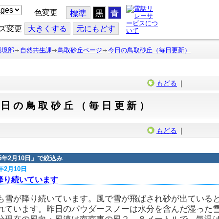
色変更
標準
黒
青
ズ変更
大
きくする
元
にもどす
環境部
自然共生課
鳥取砂丘ページ
今日の鳥取砂丘（毎日更新）
もどる
｜
今日の鳥取砂丘（毎日更新）
もどる
｜
15年2月10日
」で絞込み
5年2月10日
降り続いています
も雪が降り続いています。風で雪が飛ばされ砂が出ている
れています。昨日のパウダースノーは水分を含んだ湿った