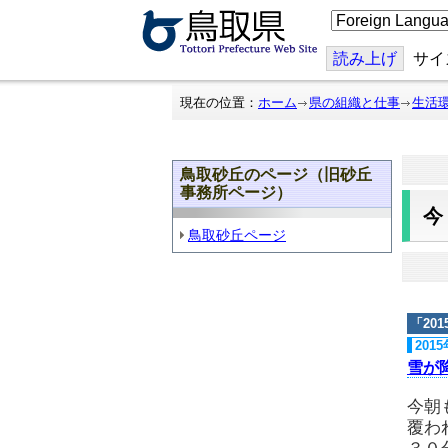
こ
の
ペ
ー
読み上げ
サイ
ジ
を
翻
現在の位置：
ホーム
県の組織と仕事
生活
訳
す
る
鳥取砂丘のページ（旧砂丘
事務所ページ）
鳥取砂丘ページ
「
20
201
雪が
今朝
覆わ