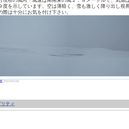
分現在の風向・風速は南南東の風２．８メートルで、気温
９度を示しています。空は薄暗く、雪も激しく降り出し視
の際は十分にお気を付け下さい。
所
2015/02/10
ビリティ