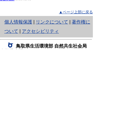
▲ページ上部に戻る
と
個人情報保護
|
リンクについて
|
著作権に
り
ついて
|
アクセシビリティ
ネ
鳥取県生活環境部 自然共生社会局
ッ
自然共生課
住所 〒680-8570
ト
鳥取県鳥取市東町1丁目220
へ
電話
0857-26-7199
ファクシミリ 0857-26-7561
の
E-mail
shizen-kyousei@pref.tottori.lg.jp
「メールでの問い合わせについてお願い」
ドメイン指定受信・拒否などの設定をされてい
る場合は、「@pref.tottori.lg.jp」からの電子メールを
受信可能な設定としてください。
鳥取砂丘レンジャー詰所
住所 〒689-0105
鳥取市福部町湯山2164-661