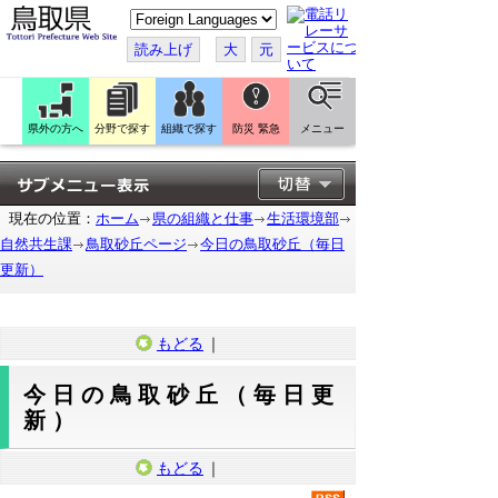
こ
の
ペ
読み上げ
大
元
ー
ジ
を
翻
訳
県外の方へ
分野で探す
組織で探す
防災 緊急
メニュー
す
る
現在の位置：
ホーム
県の組織と仕事
生活環境部
自然共生課
鳥取砂丘ページ
今日の鳥取砂丘（毎日
更新）
もどる
｜
今日の鳥取砂丘（毎日更
新）
もどる
｜