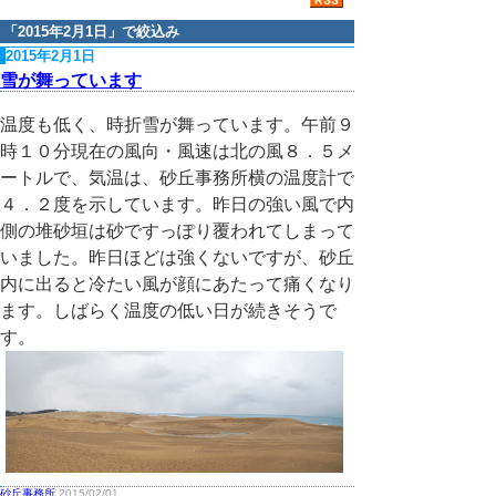
「
2015年2月1日
」で絞込み
2015年2月1日
雪が舞っています
温度も低く、時折雪が舞っています。午前９
時１０分現在の風向・風速は北の風８．５メ
ートルで、気温は、砂丘事務所横の温度計で
４．２度を示しています。昨日の強い風で内
側の堆砂垣は砂ですっぽり覆われてしまって
いました。昨日ほどは強くないですが、砂丘
内に出ると冷たい風が顔にあたって痛くなり
ます。しばらく温度の低い日が続きそうで
す。
砂丘事務所
2015/02/01