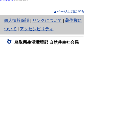
▲ページ上部に戻る
と
個人情報保護
|
リンクについて
|
著作権に
り
ついて
|
アクセシビリティ
ネ
鳥取県生活環境部 自然共生社会局
ッ
自然共生課
住所 〒680-8570
ト
鳥取県鳥取市東町1丁目220
へ
電話
0857-26-7199
ファクシミリ 0857-26-7561
の
E-mail
shizen-kyousei@pref.tottori.lg.jp
「メールでの問い合わせについてお願い」
ドメイン指定受信・拒否などの設定をされてい
る場合は、「@pref.tottori.lg.jp」からの電子メールを
受信可能な設定としてください。
鳥取砂丘レンジャー詰所
住所 〒689-0105
鳥取市福部町湯山2164-661