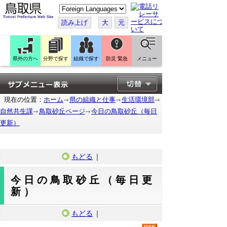
こ
の
ペ
読み上げ
大
元
ー
ジ
を
翻
訳
県外の方へ
分野で探す
組織で探す
防災 緊急
メニュー
す
る
現在の位置：
ホーム
県の組織と仕事
生活環境部
自然共生課
鳥取砂丘ページ
今日の鳥取砂丘（毎日
更新）
もどる
｜
今日の鳥取砂丘（毎日更
新）
もどる
｜