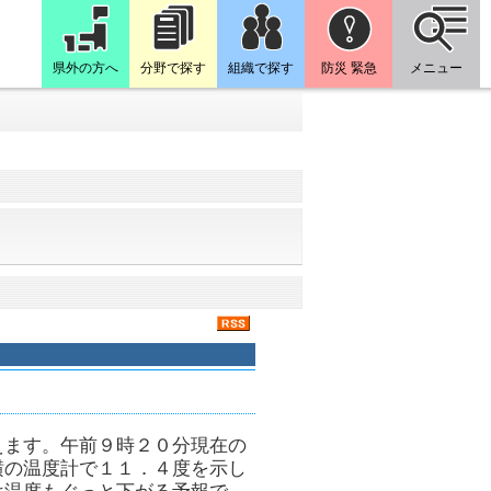
県外の方へ
分野で探す
組織で探す
防災 緊急
メニュー
えます。午前９時２０分現在の
横の温度計で１１．４度を示し