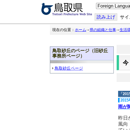
こ
の
ペ
ー
読み上げ
サイ
ジ
を
翻
現在の位置：
ホーム
県の組織と仕事
生活
訳
す
る
鳥取砂丘のページ（旧砂丘
事務所ページ）
鳥取砂丘ページ
「
20
201
雨が
昨日
風向