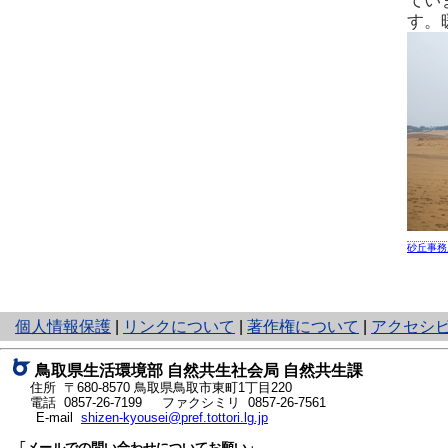
てい
す。
砂丘事務
と
個人情報保護
|
リンクについて
|
著作権について
|
アクセシ
り
ネ
鳥取県生活環境部 自然共生社会局 自然共生課
ッ
住所 〒680-8570
鳥取県鳥取市東町1丁目220
ト
電話
0857-26-7199
ファクシミリ 0857-26-7561
E-mail
shizen-kyousei@pref.tottori.lg.jp
へ
の
「メールでの問い合わせについてお願い」