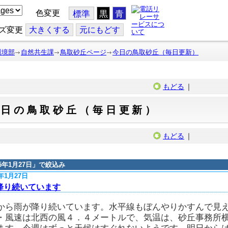
色変更
標準
黒
青
ズ変更
大
きくする
元
にもどす
環境部
自然共生課
鳥取砂丘ページ
今日の鳥取砂丘（毎日更新）
もどる
｜
今日の鳥取砂丘（毎日更新）
もどる
｜
15年1月27日
」で絞込み
5年1月27日
降り続いています
から雨が降り続いています。水平線もぼんやりかすんで見
・風速は北西の風４．４メートルで、気温は、砂丘事務所