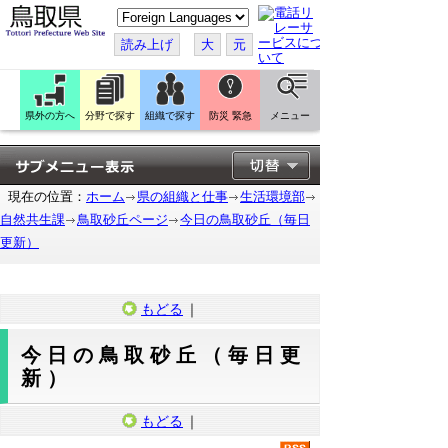
こ
の
ペ
読み上げ
大
元
ー
ジ
を
翻
訳
県外の方へ
分野で探す
組織で探す
防災 緊急
メニュー
す
る
現在の位置：
ホーム
県の組織と仕事
生活環境部
自然共生課
鳥取砂丘ページ
今日の鳥取砂丘（毎日
更新）
もどる
｜
今日の鳥取砂丘（毎日更
新）
もどる
｜