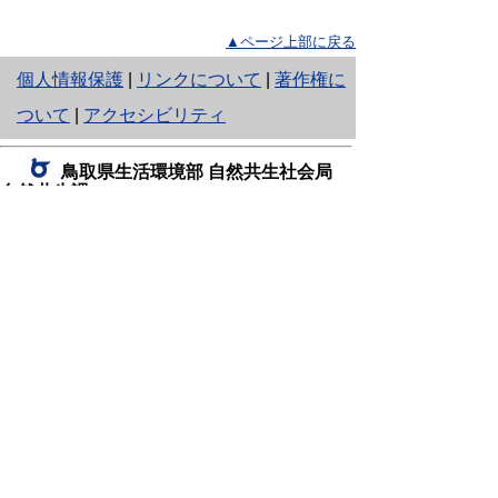
▲ページ上部に戻る
と
個人情報保護
|
リンクについて
|
著作権に
り
ついて
|
アクセシビリティ
ネ
鳥取県生活環境部 自然共生社会局
ッ
自然共生課
住所 〒680-8570
ト
鳥取県鳥取市東町1丁目220
へ
電話
0857-26-7199
ファクシミリ 0857-26-7561
の
E-mail
shizen-kyousei@pref.tottori.lg.jp
「メールでの問い合わせについてお願い」
ドメイン指定受信・拒否などの設定をされてい
る場合は、「@pref.tottori.lg.jp」からの電子メールを
受信可能な設定としてください。
鳥取砂丘レンジャー詰所
住所 〒689-0105
鳥取市福部町湯山2164-661