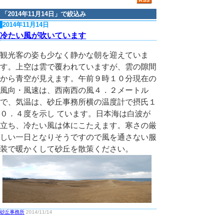
「
2014年11月14日
」で絞込み
2014年11月14日
冷たい風が吹いています
観光客の姿も少なく静かな朝を迎えていま
す。上空は雲で覆われていますが、雲の隙間
から青空が見えます。午前９時１０分現在の
風向・風速は、西南西の風４．２メートル
で、気温は、砂丘事務所横の温度計で摂氏１
０．４度を示し ています。日本海は白波が
立ち、冷たい風は体にこたえます。寒さの厳
しい一日となりそうですので風を通さない服
装で暖かくして砂丘を散策ください。
砂丘事務所
2014/11/14