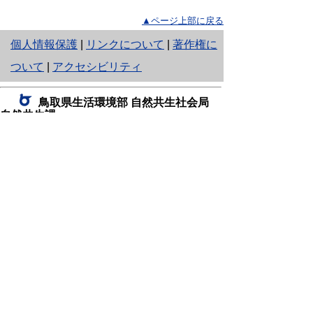
▲ページ上部に戻る
と
個人情報保護
|
リンクについて
|
著作権に
り
ついて
|
アクセシビリティ
ネ
鳥取県生活環境部 自然共生社会局
ッ
自然共生課
住所 〒680-8570
ト
鳥取県鳥取市東町1丁目220
へ
電話
0857-26-7199
ファクシミリ 0857-26-7561
の
E-mail
shizen-kyousei@pref.tottori.lg.jp
「メールでの問い合わせについてお願い」
ドメイン指定受信・拒否などの設定をされてい
る場合は、「@pref.tottori.lg.jp」からの電子メールを
受信可能な設定としてください。
鳥取砂丘レンジャー詰所
住所 〒689-0105
鳥取市福部町湯山2164-661