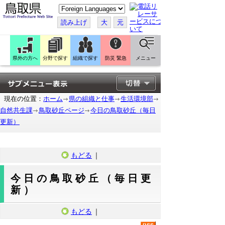
こ
の
ペ
読み上げ
大
元
ー
ジ
を
翻
訳
県外の方へ
分野で探す
組織で探す
防災 緊急
メニュー
す
る
現在の位置：
ホーム
県の組織と仕事
生活環境部
自然共生課
鳥取砂丘ページ
今日の鳥取砂丘（毎日
更新）
もどる
｜
今日の鳥取砂丘（毎日更
新）
もどる
｜