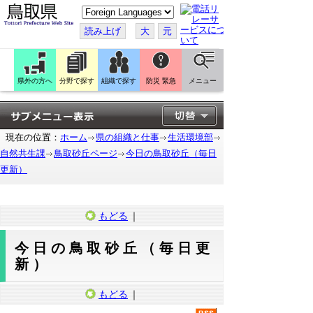
こ
の
ペ
読み上げ
大
元
ー
ジ
を
翻
訳
県外の方へ
分野で探す
組織で探す
防災 緊急
メニュー
す
る
現在の位置：
ホーム
県の組織と仕事
生活環境部
自然共生課
鳥取砂丘ページ
今日の鳥取砂丘（毎日
更新）
もどる
｜
今日の鳥取砂丘（毎日更
新）
もどる
｜