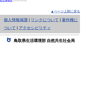
砂丘事務所
2014/10/26
▲ページ上部に戻る
と
個人情報保護
|
リンクについて
|
著作権に
り
ついて
|
アクセシビリティ
ネ
鳥取県生活環境部 自然共生社会局
ッ
自然共生課
住所 〒680-8570
ト
鳥取県鳥取市東町1丁目220
へ
電話
0857-26-7199
ファクシミリ 0857-26-7561
の
E-mail
shizen-kyousei@pref.tottori.lg.jp
「メールでの問い合わせについてお願い」
ドメイン指定受信・拒否などの設定をされてい
る場合は、「@pref.tottori.lg.jp」からの電子メールを
受信可能な設定としてください。
鳥取砂丘レンジャー詰所
住所 〒689-0105
鳥取市福部町湯山2164-661