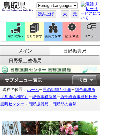
こ
の
ペ
読み上げ
大
元
ー
ジ
を
翻
訳
県外の方へ
分野で探す
組織で探す
防災 緊急
メニュー
す
る
メイン
日野振興局
日野県土整備局
現在の位置：
ホーム
県の組織と仕事
総合事務所
（共通の機関）
総合事務所等
西部総合事務所日野
振興センター
日野振興局
日野郡の自然