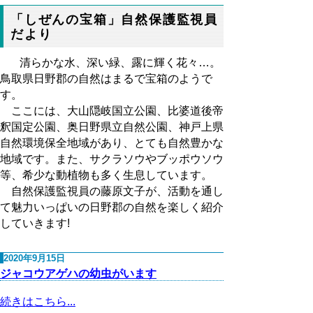
「しぜんの宝箱」自然保護監視員
だより
清らかな水、深い緑、露に輝く花々…。
鳥取県日野郡の自然はまるで宝箱のようで
す。
ここには、大山隠岐国立公園、比婆道後帝
釈国定公園、奥日野県立自然公園、神戸上県
自然環境保全地域があり、とても自然豊かな
地域です。また、サクラソウやブッポウソウ
等、希少な動植物も多く生息しています。
自然保護監視員の藤原文子が、活動を通し
て魅力いっぱいの日野郡の自然を楽しく紹介
していきます!
2020年9月15日
ジャコウアゲハの幼虫がいます
続きはこちら...