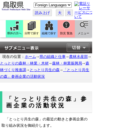
こ
の
ペ
読み上げ
大
元
ー
ジ
を
翻
訳
県外の方へ
分野で探す
組織で探す
防災 緊急
メニュー
す
る
現在の位置：
ホーム
県の組織と仕事
農林水産部
とっとりの森林・林業・木材
森林・林業振興局
森
林づくり推進課
とっとり共生の森
「とっとり共生
の森」参画企業の活動状況
「とっとり共生の森」参
画企業の活動状況
「とっとり共生の森」の最近の動きと参画企業の
取り組み状況を御紹介します。