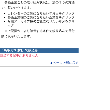
参画企業ごとの取り組み状況は、次の３つの方法
でご覧いただけます。
カレンダーのご覧になりたい年月日をクリック
参画企業欄のご覧になりたい企業名をクリック
月別アーカイブ欄のご覧になりたい年月をクリ
ック
※上記操作により該当する条件で絞り込んで日付
順に表示いたします。
「
鳥取ガス(株)
」で絞込み
該当する記事がありません
▲ページ上部に戻る
と
個人情報保護
|
リンクについて
|
著作権に
り
ついて
|
アクセシビリティ
ネ
鳥取県農林水産部 森林・林業振興局
ッ
森林づくり推進課
住所 〒680-8570
ト
鳥取県鳥取市東町1丁目220