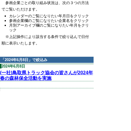
参画企業ごとの取り組み状況は、次の３つの方法
でご覧いただけます。
カレンダーのご覧になりたい年月日をクリック
参画企業欄のご覧になりたい企業名をクリック
月別アーカイブ欄のご覧になりたい年月をクリ
ック
※上記操作により該当する条件で絞り込んで日付
順に表示いたします。
「
2024年6月8日
」で絞込み
2024年6月8日
(一社)鳥取県トラック協会の皆さんが2024年
春の森林保全活動を実施
:
▲ページ上部に戻る
と
個人情報保護
|
リンクについて
|
著作権に
り
ついて
|
アクセシビリティ