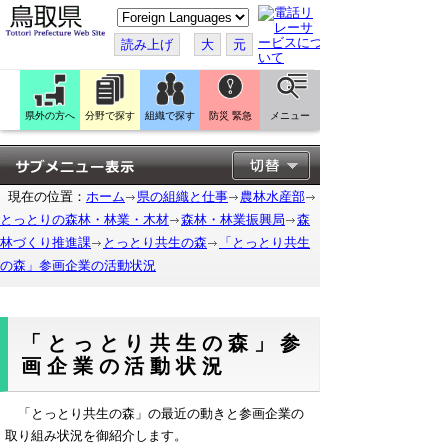
こ
の
ペ
読み上げ
大
元
ー
ジ
を
翻
訳
県外の方へ
分野で探す
組織で探す
防災 緊急
メニュー
す
る
現在の位置：
ホーム
県の組織と仕事
農林水産部
とっとりの森林・林業・木材
森林・林業振興局
森
林づくり推進課
とっとり共生の森
「とっとり共生
の森」参画企業の活動状況
「とっとり共生の森」参
画企業の活動状況
「とっとり共生の森」の最近の動きと参画企業の
取り組み状況を御紹介します。